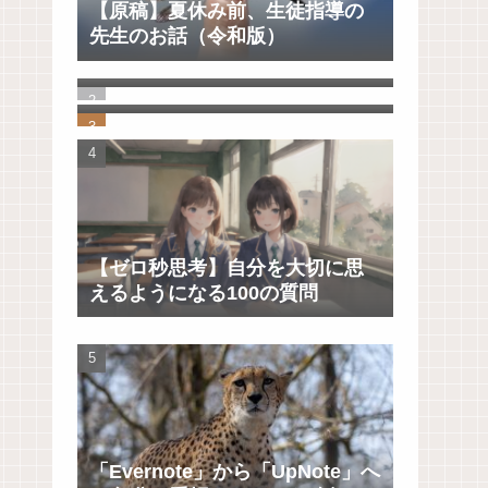
【原稿】夏休み前、生徒指導の
先生のお話（令和版）
ノートアプリをいろいろ検討し
て、UpNoteに決めました。
知らなかった！教員の夏季休暇
の理由は３つしかない。
【ゼロ秒思考】自分を大切に思
えるようになる100の質問
「Evernote」から「UpNote」へ