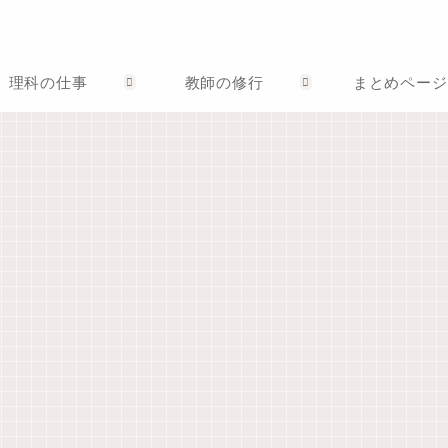
理科の仕事
教師の修行
まとめページ
理科の授業
まとめページ
現職教育担当として
パ
なぜ授業時間
【中２理科】
【まとめ】教
1
は５０分なの
炎色反応を学
育実習生への
『E
か？そこにど
ぶと楽しくな
コメント例
に
んな意味があ
る花火
文 ～解説つ
た
るのか？
き～
な
し
生徒指導担当として
教育用語
教
ジャーナリング
年度初めに確
【原稿】冬休
学
かめたい。
み前、生徒指
オ
「服務の宣
導の先生のお
師
【ジャーナリ
誓」は誰にす
話（令和4年度
８
ング】「何も
るのか？
版）
き