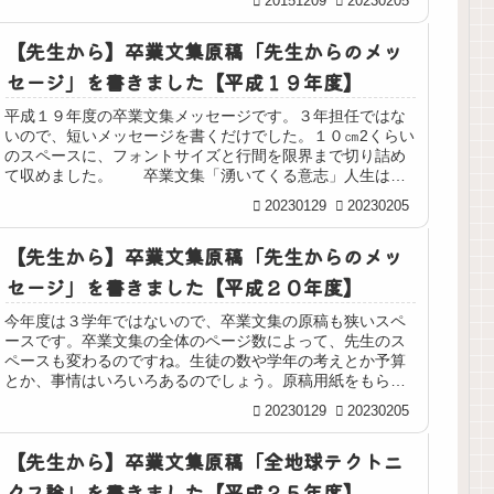
20151209
20230205
【先生から】卒業文集原稿「先生からのメッ
セージ」を書きました【平成１９年度】
平成１９年度の卒業文集メッセージです。３年担任ではな
いので、短いメッセージを書くだけでした。１０㎝2くらい
のスペースに、フォントサイズと行間を限界まで切り詰め
て収めました。 卒業文集「湧いてくる意志」人生は問
題ばかり。正解はどこにもない。...
20230129
20230205
【先生から】卒業文集原稿「先生からのメッ
セージ」を書きました【平成２０年度】
今年度は３学年ではないので、卒業文集の原稿も狭いスペ
ースです。卒業文集の全体のページ数によって、先生のス
ペースも変わるのですね。生徒の数や学年の考えとか予算
とか、事情はいろいろあるのでしょう。原稿用紙をもらっ
て、（あれ？せまいなー？）って戸...
20230129
20230205
【先生から】卒業文集原稿「全地球テクトニ
クス論」を書きました【平成２５年度】