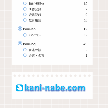
初任者研修
69
研修記録
2
読書記録
9
教育用語
16
kani-lab
12
パソコン
12
kani-log
45
書斎の話
2
金言・名言
1