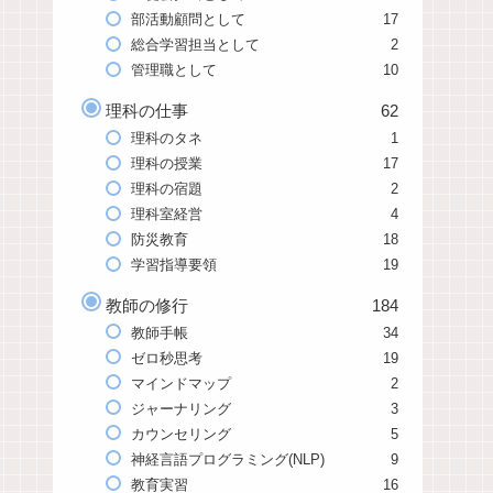
部活動顧問として
17
総合学習担当として
2
管理職として
10
理科の仕事
62
理科のタネ
1
理科の授業
17
理科の宿題
2
理科室経営
4
防災教育
18
学習指導要領
19
教師の修行
184
教師手帳
34
ゼロ秒思考
19
マインドマップ
2
ジャーナリング
3
カウンセリング
5
神経言語プログラミング(NLP)
9
教育実習
16