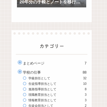
20年分の手帳とノートを移行し
てわかったこと
カテゴリー
まとめページ
7
学校の仕事
88
学級担任として
32
生徒指導担当として
10
進路指導担当として
8
現職教育担当として
3
情報教育担当として
3
生徒会担当として
2