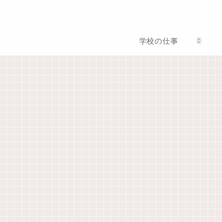
学校の仕事
ゼロ秒思考
初任者研修
教師手帳
ライフログの
【ゼロ秒思
【初任研】
第一歩はダイ
考】自分を大
22「１学期の
ソーの日付ス
切に思えるよ
振り返り」へ
タンプで決ま
うになる100の
のコメント
り
質問
部活動顧問として
パソコン
教師手帳
「Evernote」
【令和６年
「今年は顧問
から
度】教師手
を変わってく