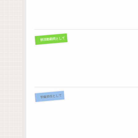
部活動顧問として
学級担任として