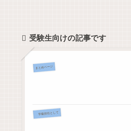
「UpNote」へ
帳、ダウンロ
ださい」、担
20年分の手帳
ードできま
当する部活動
とノートを移
す。「小学校
が変わるとき
行してわかっ
版」「中学
たこと
校・高校版」
受験生向けの記事です
まとめページ
学級担任として