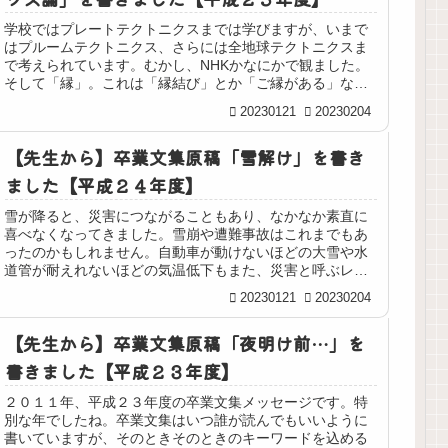
学校ではプレートテクトニクスまでは学びますが、いまで
はプルームテクトニクス、さらには全地球テクトニクスま
で考えられています。むかし、NHKかなにかで観ました。
そして「縁」。これは「縁結び」とか「ご縁がある」なん
ていう使い方をしますが、元々は...
20230121
20230204
【先生から】卒業文集原稿「雪解け」を書き
ました【平成２４年度】
雪が降ると、災害につながることもあり、なかなか素直に
喜べなくなってきました。雪崩や遭難事故はこれまでもあ
ったのかもしれません。自動車が動けないほどの大雪や水
道管が耐えれないほどの気温低下もまた、災害と呼ぶレベ
ルになってきたように思います。 ...
20230121
20230204
【先生から】卒業文集原稿「夜明け前…」を
書きました【平成２３年度】
２０１１年、平成２３年度の卒業文集メッセージです。特
別な年でしたね。卒業文集はいつ誰が読んでもいいように
書いていますが、そのときそのときのキーワードを込める