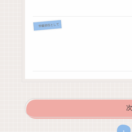
学級担任として
1