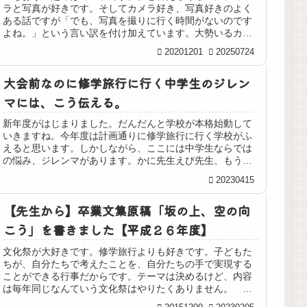
ラと写真が好きです。そしてカメラ好き、写真好きのよく
ある話ですが「でも、写真を撮りに行く時間がないのです
よね。」という言い訳を付け加えています。大勢いるカメ
ラマンのなかでも、内田ユキオさん...
20201201
20250724
大会前なのに修学旅行に行く中学生のジレン
マには、こう伝える。
新年度がはじまりました。だんだんと学校が本格始動して
いきますね。今年度は計画通りに修学旅行に行く学校がふ
えると思います。しかしながら、ここには中学生ならでは
の悩み、ジレンマがあります。かに先生えび先生、もうす
ぐ修学旅行ですね。大会が近いのに...
20230415
【先生から】卒業文集原稿「坂の上、空の向
こう」を書きました【平成２６年度】
文化祭が大好きです。修学旅行よりも好きです。子どもた
ちが、自分たちで考えたことを、自分たちの手で実現する
ことができる行事だからです。テーマは決めるけど、内容
は毎年同じなんていう文化祭はやりたくありません。
文化祭のテーマが決まると、そのテ...