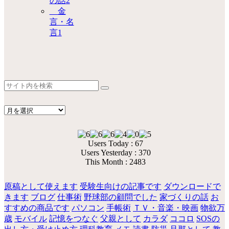
の話
2
金
言・名
言
1
Users Today : 67
Users Yesterday : 370
This Month : 2483
原稿として使えます
受験生向けの記事です
ダウンロードで
きます
ブログ
仕事術
野球部の顧問でした
家づくりの話
お
すすめの商品です
パソコン
手帳術
ＴＶ・音楽・映画
物欲万
歳
モバイル
記憶をつなぐ
父親として
カラダ
ココロ
SOSの