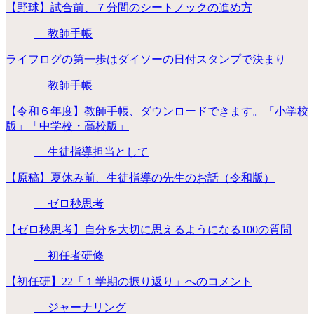
【野球】試合前、７分間のシートノックの進め方
教師手帳
ライフログの第一歩はダイソーの日付スタンプで決まり
教師手帳
【令和６年度】教師手帳、ダウンロードできます。「小学校
版」「中学校・高校版」
生徒指導担当として
【原稿】夏休み前、生徒指導の先生のお話（令和版）
ゼロ秒思考
【ゼロ秒思考】自分を大切に思えるようになる100の質問
初任者研修
【初任研】22「１学期の振り返り」へのコメント
ジャーナリング