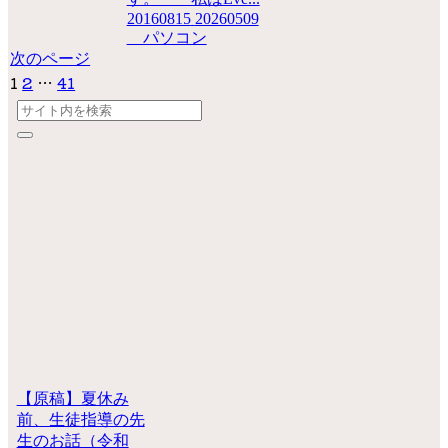
20160815
20260509
パソコン
次のページ
次
1
2
…
41
へ
【原稿】夏休み
前、生徒指導の先
生のお話（令和