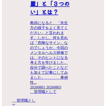
屋」と「３つの
い」とは？
教頭になると、「先生
方の様子をよく見てく
ださい」と言われま
す。しかし、何を見れ
ば「危険なサイン」な
のでしょうか。今回の
メンタルヘルス研修で
は、そのヒントになる
考え方を学びました。
自分で調べたことなど
も加えて記事にしてみ
ました。 事例
性...
20260801
20260803
管理職として
管理職とし
て