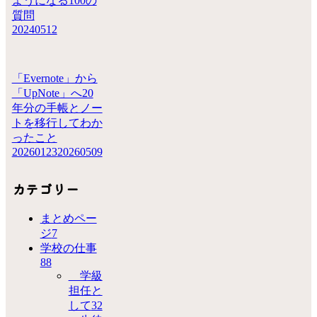
ようになる100の
質問
20240512
「Evernote」から
「UpNote」へ20
年分の手帳とノー
トを移行してわか
ったこと
20260123
20260509
カテゴリー
まとめペー
ジ
7
学校の仕事
88
学級
担任と
して
32