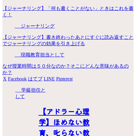
【ジャーナリング】「何も書くことがない」ときはこれを書
く！
ジャーナリング
【ジャーナリング】書き終わったあとにすぐに読み返すこと
でジャーナリングの効果を引き上げる
現職教育担当として
なぜ授業時間は５０分なのか？そこにどんな意味があるの
か？
X
Facebook
はてブ
LINE
Pinterest
学級担任と
して
【アドラー心理
学】ほめない教
育、叱らない教