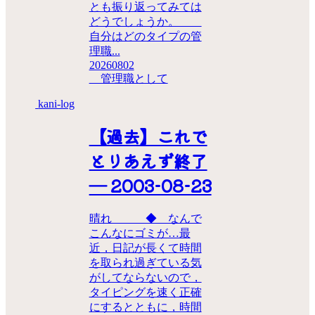
とも振り返ってみては
どうでしょうか。
自分はどのタイプの管
理職...
20260802
管理職として
kani-log
【過去】これで
とりあえず終了
― 2003-08-23
晴れ ◆ なんで
こんなにゴミが…最
近，日記が長くて時間
を取られ過ぎている気
がしてならないので，
タイピングを速く正確
にするとともに，時間