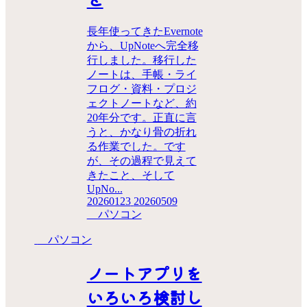
長年使ってきたEvernote
から、UpNoteへ完全移
行しました。移行した
ノートは、手帳・ライ
フログ・資料・プロジ
ェクトノートなど、約
20年分です。正直に言
うと、かなり骨の折れ
る作業でした。です
が、その過程で見えて
きたこと、そして
UpNo...
20260123
20260509
パソコン
パソコン
ノートアプリを
いろいろ検討し