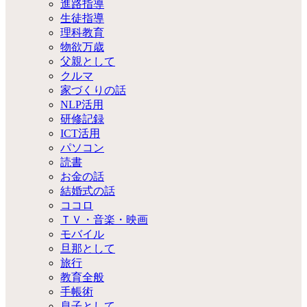
進路指導
生徒指導
理科教育
物欲万歳
父親として
クルマ
家づくりの話
NLP活用
研修記録
ICT活用
パソコン
読書
お金の話
結婚式の話
ココロ
ＴＶ・音楽・映画
モバイル
旦那として
旅行
教育全般
手帳術
息子として