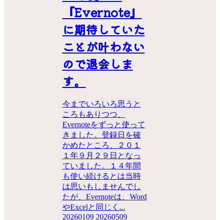
『Evernote』
に期待していた
ことが叶わない
ので退会しま
す。
今までいろいろ思うと
ころもありつつ、
Evernoteをずっと使って
きました。登録日を確
かめたところ、２０１
１年９月２９日となっ
ていました。１４年間
も使い続けるとは当時
は思いもしませんでし
たが、Evernoteは、Word
やExcelと同じく...
20260109
20260509