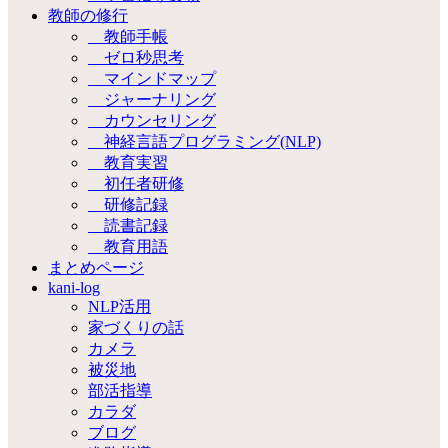
教師の修行
教師手帳
ゼロ秒思考
マインドマップ
ジャーナリング
カウンセリング
神経言語プログラミング(NLP)
教育実習
初任者研修
研修記録
読書記録
教育用語
まとめページ
kani-log
NLP活用
家づくりの話
カメラ
被災地
部活指導
カラダ
ブログ