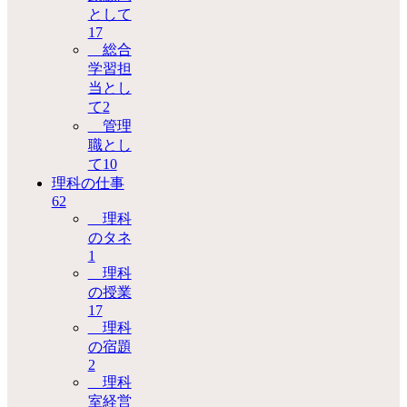
として
17
総合
学習担
当とし
て
2
管理
職とし
て
10
理科の仕事
62
理科
のタネ
1
理科
の授業
17
理科
の宿題
2
理科
室経営