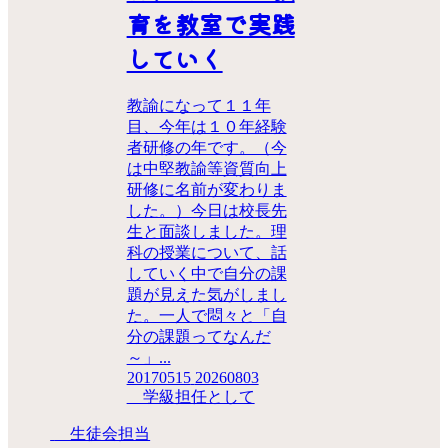
育を教室で実践
していく
教諭になって１１年
目、今年は１０年経験
者研修の年です。（今
は中堅教諭等資質向上
研修に名前が変わりま
した。）今日は校長先
生と面談しました。理
科の授業について、話
していく中で自分の課
題が見えた気がしまし
た。一人で悶々と「自
分の課題ってなんだ
～」...
20170515
20260803
学級担任として
生徒会担当