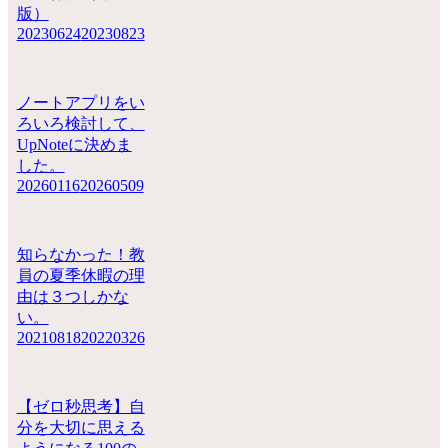
版）
20230624
20230823
ノートアプリをい
ろいろ検討して、
UpNoteに決めま
した。
20260116
20260509
知らなかった！教
員の夏季休暇の理
由は３つしかな
い。
20210818
20220326
【ゼロ秒思考】自
分を大切に思える