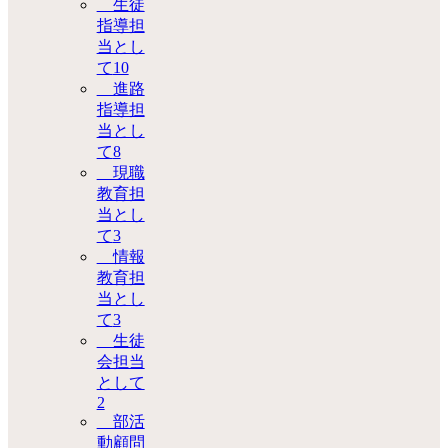
生徒
指導担
当とし
て
10
進路
指導担
当とし
て
8
現職
教育担
当とし
て
3
情報
教育担
当とし
て
3
生徒
会担当
として
2
部活
動顧問