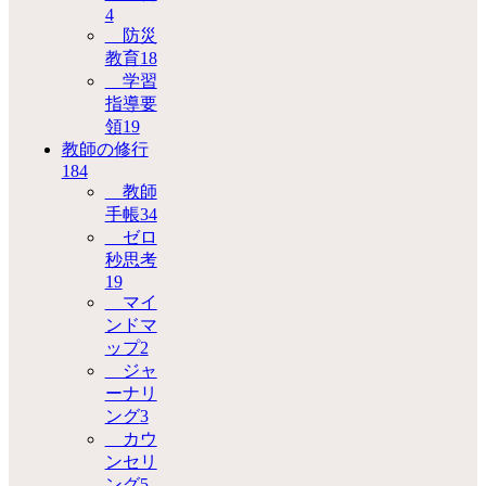
4
防災
教育
18
学習
指導要
領
19
教師の修行
184
教師
手帳
34
ゼロ
秒思考
19
マイ
ンドマ
ップ
2
ジャ
ーナリ
ング
3
カウ
ンセリ
ング
5