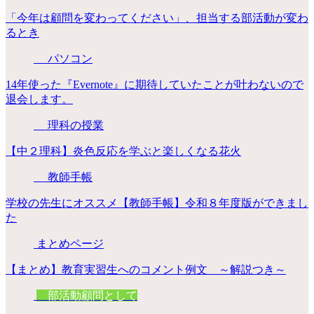
「今年は顧問を変わってください」、担当する部活動が変わ
るとき
パソコン
14年使った『Evernote』に期待していたことが叶わないので
退会します。
理科の授業
【中２理科】炎色反応を学ぶと楽しくなる花火
教師手帳
学校の先生にオススメ【教師手帳】令和８年度版ができまし
た
まとめページ
【まとめ】教育実習生へのコメント例文 ～解説つき～
部活動顧問として