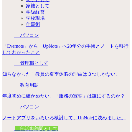
家族として
学級経営
学校現場
仕事術
パソコン
「Evernote」から「UpNote」へ20年分の手帳とノートを移行
してわかったこと
管理職として
知らなかった！教員の夏季休暇の理由は３つしかない。
教育用語
年度初めに確かめたい。「服務の宣誓」は誰にするのか？
パソコン
ノートアプリをいろいろ検討して、UpNoteに決めました。
部活動顧問として