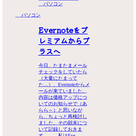
パソコン
パソコン
Evernoteをプ
レミアムからプ
ラスへ
今日、たまたまメール
チェックをしていたら
（大量にたまって
た…）、Evernoteからメ
ールが来ていました。
内容は価格アップにつ
いてのお知らせで（あ
らら～）と思いなが
ら、ちょっと再検討し
ました。その顛末につ
いて記録しておきま
す。 私はEve...