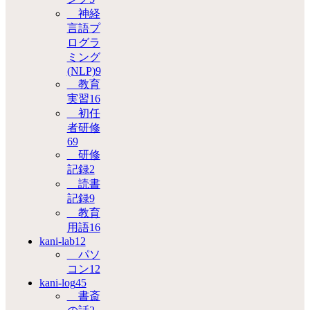
神経
言語プ
ログラ
ミング
(NLP)
9
教育
実習
16
初任
者研修
69
研修
記録
2
読書
記録
9
教育
用語
16
kani-lab
12
パソ
コン
12
kani-log
45
書斎