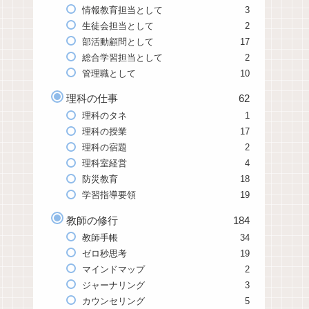
情報教育担当として
3
生徒会担当として
2
部活動顧問として
17
総合学習担当として
2
管理職として
10
理科の仕事
62
理科のタネ
1
理科の授業
17
理科の宿題
2
理科室経営
4
防災教育
18
学習指導要領
19
教師の修行
184
教師手帳
34
ゼロ秒思考
19
マインドマップ
2
ジャーナリング
3
カウンセリング
5