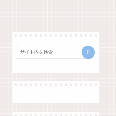
「UpNote」へ
ぜ授業時間
20年分の手帳
５０分なの
とノートを移
？そこにど
行してわかっ
な意味があ
たこと
のか？