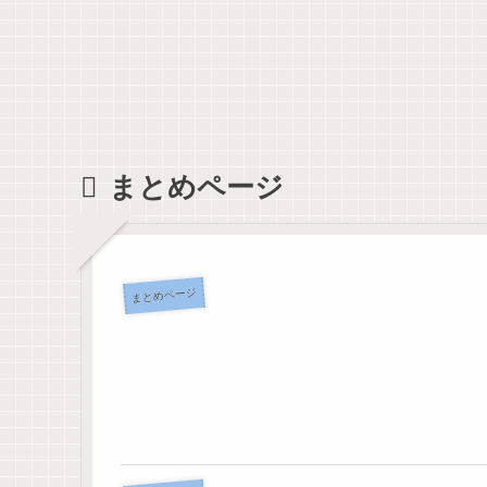
切に思えるよ
知らなかっ
ライフログの
うになる100の
た！教員の夏
第一歩はダイ
質問
季休暇の理由
ソーの日付ス
は３つしかな
タンプで決ま
い。
り
まとめページ
まとめページ