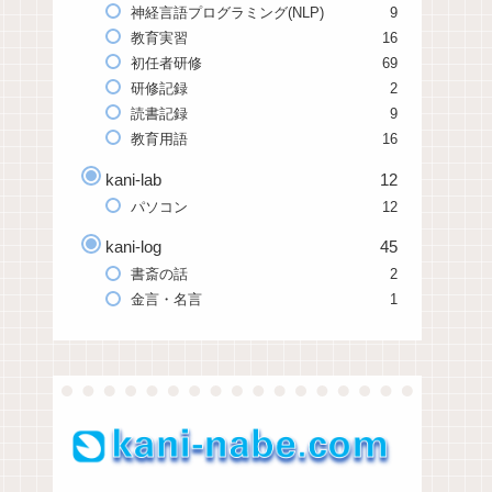
神経言語プログラミング(NLP)
9
教育実習
16
初任者研修
69
研修記録
2
読書記録
9
教育用語
16
kani-lab
12
パソコン
12
kani-log
45
書斎の話
2
金言・名言
1