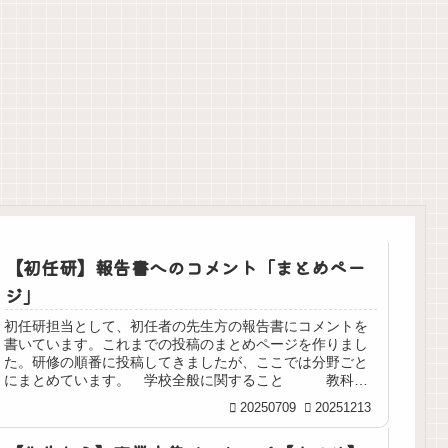
「今年は顧問
【初任研】
年度初めに確
な
を変わってく
22「１学期の
かめたい。
は
ださい」、担
振り返り」へ
「服務の宣
か
当する部活動
のコメント
誓」は誰にす
ん
が変わるとき
るのか？
る
【初任研】報告書へのコメント「まとめペー
ジ」
初任研担当として、初任者の先生方の報告書にコメントを
書いています。これまでの投稿のまとめページを作りまし
た。研修の順番に投稿してきましたが、ここでは分野ごと
にまとめています。 学校全般に関すること 教科指
導に関すること 学級経営に関...
20250709
20251213