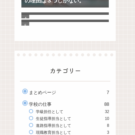
の理由は３つしかない。
【ゼロ秒思考】自分を大切に思
えるようになる100の質問
「Evernote」から「UpNote」へ
20年分の手帳とノートを移行し
てわかったこと
カテゴリー
まとめページ
7
学校の仕事
88
学級担任として
32
生徒指導担当として
10
進路指導担当として
8
現職教育担当として
3