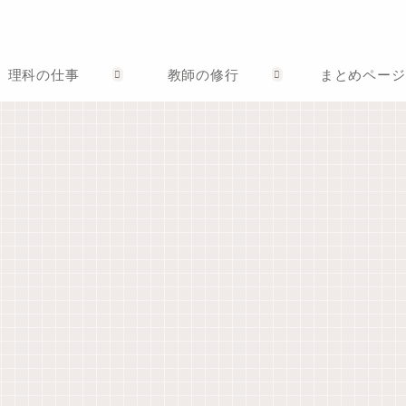
理科の仕事
教師の修行
まとめページ
生徒指導担当として
教師手帳
パソコン
パ
【令和６年
14年使った
【原稿】冬休
ノ
度】教師手
『Evernote』
み前、生徒指
を
帳、ダウンロ
に期待してい
導の先生のお
討
ードできま
たことが叶わ
話（令和4年度
Up
す。「小学校
ないので退会
版）
ま
版」「中学
します。
校・高校版」
初任者研修
部活動顧問として
教育用語