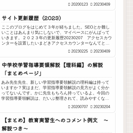
マを...
20200123
20230409
サイト更新履歴（2023）
ここのブログをはじめて３年が経ちました。SEOとか難し
いことはあんまり気にしないで、マイペースにがんばって
いきます。２０２３年の更新履歴20230207 アクセスカウ
ンターを設置したいまどきアクセスカウンターなんてと思
いましたが、パッと見で...
20230225
20230409
中学校学習指導要領解説【理科編】の解説
「まとめページ」
あみ先生先生、新しい学習指導要領解説の理科編は持って
いますか？実はまだ、学習指導要領解説の見方がよく分か
ってないんです。かに先生もちろん持っているよ。今回の
学習指導要領解説は、だいぶ整理されて、読みやすくなっ
たと思うけど、教科書会社からもら...
20200707
20230204
【まとめ】教育実習生へのコメント例文 ～
解説つき～