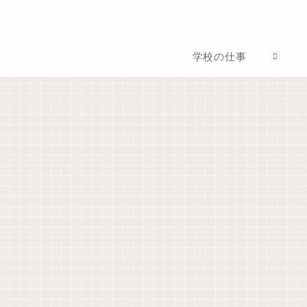
学校の仕事
部活動顧問として
生徒指導担当として
ジャーナリング
【野球】試合
【原稿】夏休
【ジャーナリ
前、７分間の
み前、生徒指
ング】「何も
シートノック
導の先生のお
書くことがな
の進め方
話（令和版）
い」ときはこ
れを書く！
ゼロ秒思考
管理職として
教師手帳
【ゼロ秒思
考】自分を大