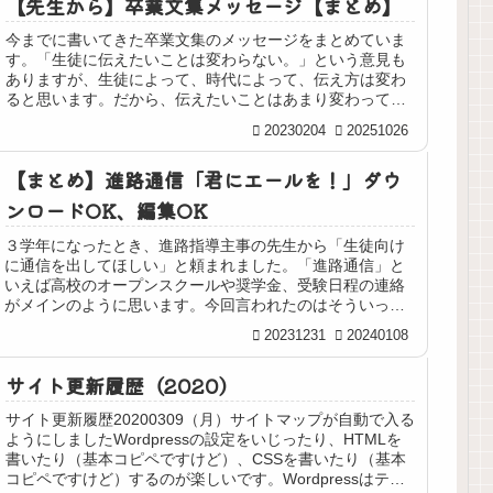
【先生から】卒業文集メッセージ【まとめ】
今までに書いてきた卒業文集のメッセージをまとめていま
す。「生徒に伝えたいことは変わらない。」という意見も
ありますが、生徒によって、時代によって、伝え方は変わ
ると思います。だから、伝えたいことはあまり変わってい
ませんが、毎年、頭を悩ませて書い...
20230204
20251026
【まとめ】進路通信「君にエールを！」ダウ
ンロードOK、編集OK
３学年になったとき、進路指導主事の先生から「生徒向け
に通信を出してほしい」と頼まれました。「進路通信」と
いえば高校のオープンスクールや奨学金、受験日程の連絡
がメインのように思います。今回言われたのはそういった
事務的な連絡ではなく、進路に関す...
20231231
20240108
サイト更新履歴（2020）
サイト更新履歴20200309（月）サイトマップが自動で入る
ようにしましたWordpressの設定をいじったり、HTMLを
書いたり（基本コピペですけど）、CSSを書いたり（基本
コピペですけど）するのが楽しいです。Wordpressはテー