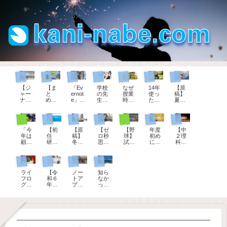
ジャーナリング
まとめページ
パソコン
教師手帳
現職教育担当として
パソコン
生徒指導担当として
【ジ
【ま
「Ev
学校
なぜ
14年
【原
ャー
と
ernot
の先
授業
使っ
稿】
ナリ
め】
e」か
生に
時間
た
夏休
ン
教育
ら
オス
は５
『Ev
み
グ】
実習
「Up
スメ
０分
ernot
前、
「何
生へ
Note
【教
なの
e』に
生徒
部活動顧問として
初任者研修
生徒指導担当として
ゼロ秒思考
部活動顧問として
教育用語
理科の授業
も書
のコ
」へ
師手
か？
期待
指導
「今
【初
【原
【ゼ
【野
年度
【中
くこ
メン
20年
帳】
そこ
して
の先
年は
任
稿】
ロ秒
球】
初め
２理
とが
ト例
分の
令和
にど
いた
生の
顧問
研】
冬休
思
試合
に確
科】
な
文
手帳
８年
んな
こと
お話
を変
22「
み
考】
前、
かめ
炎色
い」
～解
とノ
度版
意味
が叶
（令
わっ
１学
前、
自分
７分
た
反応
とき
説つ
ート
がで
があ
わな
和
てく
期の
生徒
を大
間の
い。
を学
はこ
き～
を移
きま
るの
いの
版）
教師手帳
教師手帳
パソコン
管理職として
ださ
振り
指導
切に
シー
「服
ぶと
れを
行し
した
か？
で退
ライ
【令
ノー
知ら
い」
返
の先
思え
トノ
務の
楽し
書
てわ
会し
フロ
和６
トア
なか
、担
り」
生の
るよ
ック
宣
くな
く！
かっ
ま
グの
年
プリ
っ
当す
への
お話
うに
の進
誓」
る花
たこ
す。
第一
度】
をい
た！
る部
コメ
（令
なる
め方
は誰
火
と
歩は
教師
ろい
教員
活動
ント
和4年
100の
にす
ダイ
手
ろ検
の夏
が変
度
質問
るの
ソー
帳、
討し
季休
わる
版）
か？
の日
ダウ
て、
暇の
とき
付ス
ンロ
UpNo
理由
タン
ード
teに
は３