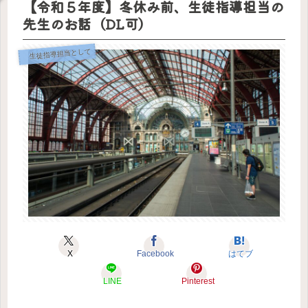
【令和５年度】冬休み前、生徒指導担当の
プで
でき
決め
つし
決ま
ま
まし
かな
先生のお話（DL可）
り
す。
た。
い。
「小
学校
版」
生徒指導担当として
「中
学
校・
高校
版」
X
Facebook
はてブ
LINE
Pinterest