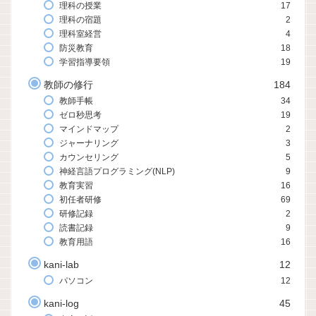
理科の授業
17
理科の宿題
2
理科室経営
4
防災教育
18
学習指導要領
19
教師の修行
184
教師手帳
34
ゼロ秒思考
19
マインドマップ
2
ジャーナリング
3
カウンセリング
5
神経言語プログラミング(NLP)
9
教育実習
16
初任者研修
69
研修記録
2
読書記録
9
教育用語
16
kani-lab
12
パソコン
12
kani-log
45