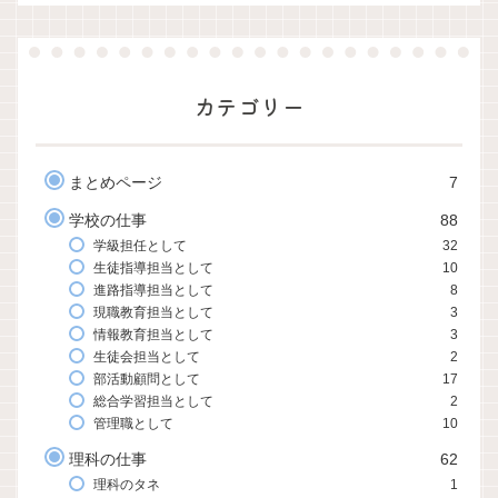
カテゴリー
まとめページ
7
学校の仕事
88
学級担任として
32
生徒指導担当として
10
進路指導担当として
8
現職教育担当として
3
情報教育担当として
3
生徒会担当として
2
部活動顧問として
17
総合学習担当として
2
管理職として
10
理科の仕事
62
理科のタネ
1