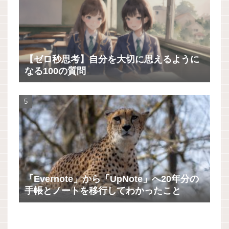
【ゼロ秒思考】自分を大切に思えるように
なる100の質問
「Evernote」から「UpNote」へ20年分の
手帳とノートを移行してわかったこと