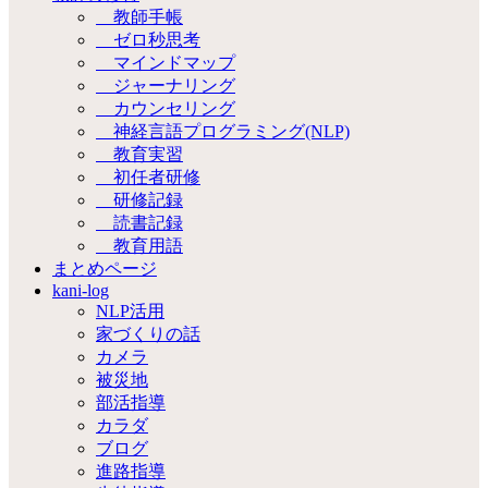
教師手帳
ゼロ秒思考
マインドマップ
ジャーナリング
カウンセリング
神経言語プログラミング(NLP)
教育実習
初任者研修
研修記録
読書記録
教育用語
まとめページ
kani-log
NLP活用
家づくりの話
カメラ
被災地
部活指導
カラダ
ブログ
進路指導