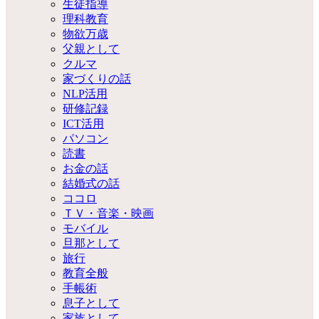
生徒指導
理科教育
物欲万歳
父親として
クルマ
家づくりの話
NLP活用
研修記録
ICT活用
パソコン
読書
お金の話
結婚式の話
ココロ
ＴＶ・音楽・映画
モバイル
旦那として
旅行
教育全般
手帳術
息子として
家族として