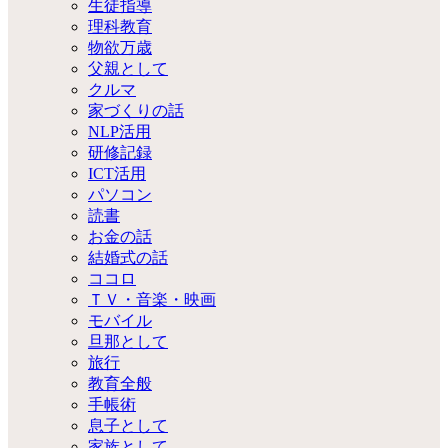
生徒指導
理科教育
物欲万歳
父親として
クルマ
家づくりの話
NLP活用
研修記録
ICT活用
パソコン
読書
お金の話
結婚式の話
ココロ
ＴＶ・音楽・映画
モバイル
旦那として
旅行
教育全般
手帳術
息子として
家族として