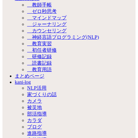
教師手帳
ゼロ秒思考
マインドマップ
ジャーナリング
カウンセリング
神経言語プログラミング(NLP)
教育実習
初任者研修
研修記録
読書記録
教育用語
まとめページ
kani-log
NLP活用
家づくりの話
カメラ
被災地
部活指導
カラダ
ブログ
進路指導