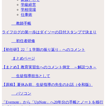
学級経営
学校現場
仕事術
教師手帳
ライフログの第一歩はダイソーの日付スタンプで決まり
初任者研修
【初任研】22「１学期の振り返り」へのコメント
まとめページ
【まとめ】教育実習生へのコメント例文 ～解説つき～
生徒指導担当として
【原稿】夏休み前、生徒指導の先生のお話（令和版）
パソコン
「Evernote」から「UpNote」へ20年分の手帳とノートを移行