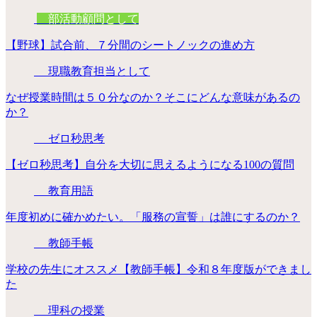
部活動顧問として
【野球】試合前、７分間のシートノックの進め方
現職教育担当として
なぜ授業時間は５０分なのか？そこにどんな意味があるの
か？
ゼロ秒思考
【ゼロ秒思考】自分を大切に思えるようになる100の質問
教育用語
年度初めに確かめたい。「服務の宣誓」は誰にするのか？
教師手帳
学校の先生にオススメ【教師手帳】令和８年度版ができまし
た
理科の授業