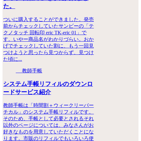
た。
ついに購入することができました。発売
前からチェックしていたサンビーの「テ
クノタッチ 回転印 eric TK-eric 01」で
す。いやー商品名がわかりづらい。おか
げでチェックしていた割に、もう一回見
つけようと思ったら見つからず、見つけ
た頃に...
教師手帳
システム手帳リフィルのダウンロ
ードサービス紹介
教師手帳は「時間割＋ウィークリーバー
チカル」のシステム手帳リフィルです。
そのため、手帳として必要とされるそれ
以外のページについては、みなさんがお
好きなものを用意していただくことにな
ります。市販のリフィルでもいろいろ使