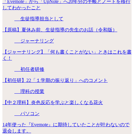
「Evernote」から「UpNote」へ20年分の手帳とノートを移行
してわかったこと
生徒指導担当として
【原稿】夏休み前、生徒指導の先生のお話（令和版）
ジャーナリング
【ジャーナリング】「何も書くことがない」ときはこれを書
く！
初任者研修
【初任研】22「１学期の振り返り」へのコメント
理科の授業
【中２理科】炎色反応を学ぶと楽しくなる花火
パソコン
14年使った『Evernote』に期待していたことが叶わないので
退会します。