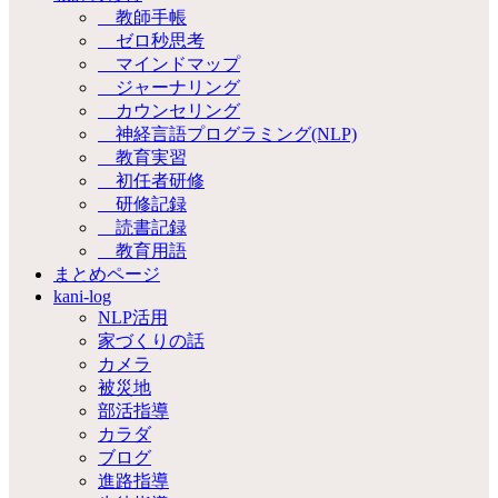
教師手帳
ゼロ秒思考
マインドマップ
ジャーナリング
カウンセリング
神経言語プログラミング(NLP)
教育実習
初任者研修
研修記録
読書記録
教育用語
まとめページ
kani-log
NLP活用
家づくりの話
カメラ
被災地
部活指導
カラダ
ブログ
進路指導