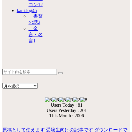
コン
12
kani-log
45
書斎
の話
2
金
言・名
言
1
Users Today : 81
Users Yesterday : 201
This Month : 2006
原稿として使えます
受験生向けの記事です
ダウンロードで