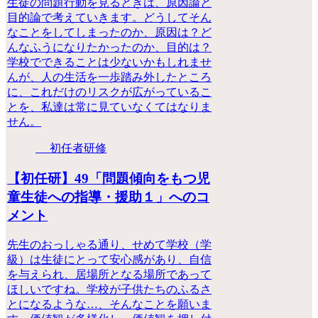
生徒の問題行動を見るときは、原因論と
目的論で考えていきます。どうしてそん
なことをしてしまったのか、原因は？ど
んなふうになりたかったのか、目的は？
学校でできることは少ないかもしれませ
んが、人の生活を一歩踏み外したところ
に、これだけのリスクが広がっているこ
とを、私達は常に見ていなくてはなりま
せん。
初任者研修
【初任研】49「問題傾向をもつ児
童生徒への指導・援助１」へのコ
メント
先生のおっしゃる通り、せめて学校（学
級）は生徒にとって安心感があり、自信
を与えられ、居場所となる場所であって
ほしいですね。学校が子供たちのふるさ
とになるような…、そんなことを願いま