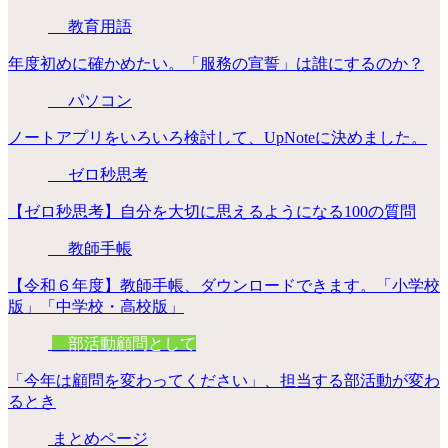
教育用語
年度初めに確かめたい。「服務の宣誓」は誰にするのか？
パソコン
ノートアプリをいろいろ検討して、UpNoteに決めました。
ゼロ秒思考
【ゼロ秒思考】自分を大切に思えるようになる100の質問
教師手帳
【令和６年度】教師手帳、ダウンロードできます。「小学校
版」「中学校・高校版」
部活動顧問として
「今年は顧問を変わってください」、担当する部活動が変わ
るとき
まとめページ