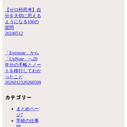
【ゼロ秒思考】自
分を大切に思える
ようになる100の
質問
20240512
「Evernote」から
「UpNote」へ20
年分の手帳とノー
トを移行してわか
ったこと
20260123
20260509
カテゴリー
まとめペー
ジ
7
学校の仕事
88