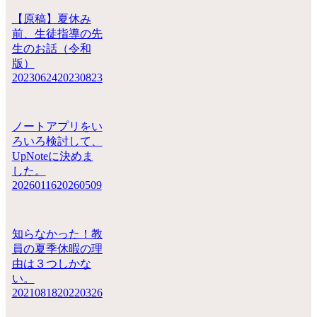
【原稿】夏休み
前、生徒指導の先
生のお話（令和
版）
20230624
20230823
ノートアプリをい
ろいろ検討して、
UpNoteに決めま
した。
20260116
20260509
知らなかった！教
員の夏季休暇の理
由は３つしかな
い。
20210818
20220326