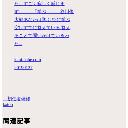
た。すごく寂しく感じま
す。 「学ぶ」 谷川俊
太郎あなたは学ぶ 空に学ぶ
空はすでに答えている 答え
ることで問いかけているわ
た...
kani-nabe.com
20190127
初任者研修
katoo
関連記事