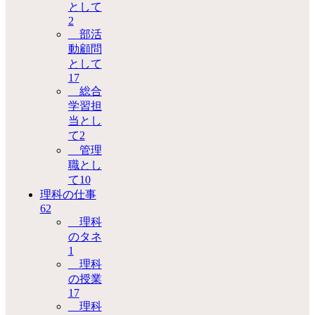
として
2
部活
動顧問
として
17
総合
学習担
当とし
て
2
管理
職とし
て
10
理科の仕事
62
理科
のタネ
1
理科
の授業
17
理科