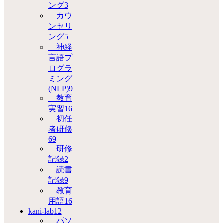
ング
3
カウ
ンセリ
ング
5
神経
言語プ
ログラ
ミング
(NLP)
9
教育
実習
16
初任
者研修
69
研修
記録
2
読書
記録
9
教育
用語
16
kani-lab
12
パソ