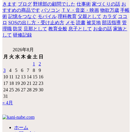
きます
ブログ
野球部の顧問でした
仕事術
家づくりの話
お
すすめの商品です
パソコン
ＴＶ・音楽・映画
物欲万歳
手帳
術
記憶をつなぐ
モバイル
理科教育
父親として
カラダ
ココ
ロ
SOSの出し方・受け止め方
メモ
読書
被災地
部活指導
管
理職
防災
旦那として
教育全般
息子として
お金の話
家族と
して
研修記録
2026年8月
月
火
水
木
金
土
日
1
2
3
4
5
6
7
8
9
10
11
12
13
14
15
16
17
18
19
20
21
22
23
24
25
26
27
28
29
30
31
« 4月
ホーム