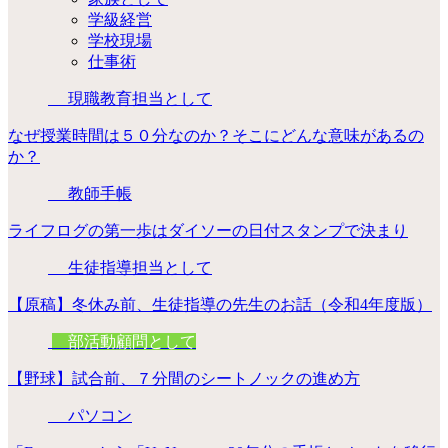
学級経営
学校現場
仕事術
現職教育担当として
なぜ授業時間は５０分なのか？そこにどんな意味があるの
か？
教師手帳
ライフログの第一歩はダイソーの日付スタンプで決まり
生徒指導担当として
【原稿】冬休み前、生徒指導の先生のお話（令和4年度版）
部活動顧問として
【野球】試合前、７分間のシートノックの進め方
パソコン