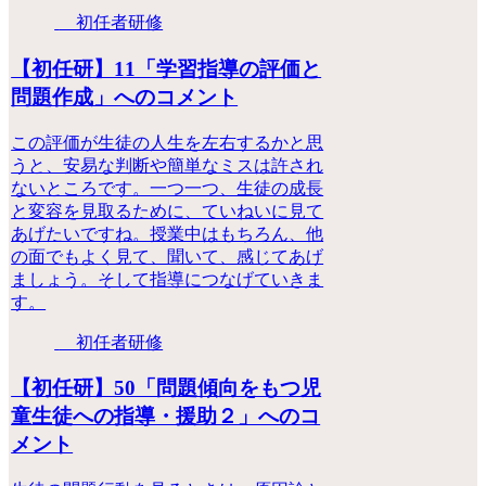
初任者研修
【初任研】11「学習指導の評価と
問題作成」へのコメント
この評価が生徒の人生を左右するかと思
うと、安易な判断や簡単なミスは許され
ないところです。一つ一つ、生徒の成長
と変容を見取るために、ていねいに見て
あげたいですね。授業中はもちろん、他
の面でもよく見て、聞いて、感じてあげ
ましょう。そして指導につなげていきま
す。
初任者研修
【初任研】50「問題傾向をもつ児
童生徒への指導・援助２」へのコ
メント