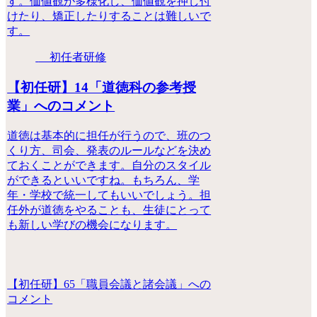
す。価値観が多様化し、価値観を押し付
けたり、矯正したりすることは難しいで
す。
初任者研修
【初任研】14「道徳科の参考授
業」へのコメント
道徳は基本的に担任が行うので、班のつ
くり方、司会、発表のルールなどを決め
ておくことができます。自分のスタイル
ができるといいですね。もちろん、学
年・学校で統一してもいいでしょう。担
任外が道徳をやることも、生徒にとって
も新しい学びの機会になります。
【初任研】65「職員会議と諸会議」への
コメント