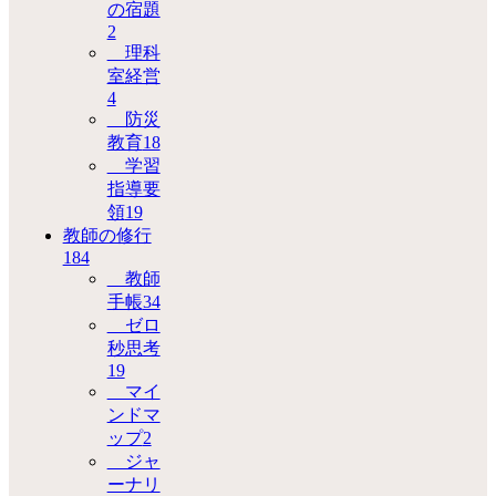
の宿題
2
理科
室経営
4
防災
教育
18
学習
指導要
領
19
教師の修行
184
教師
手帳
34
ゼロ
秒思考
19
マイ
ンドマ
ップ
2
ジャ
ーナリ