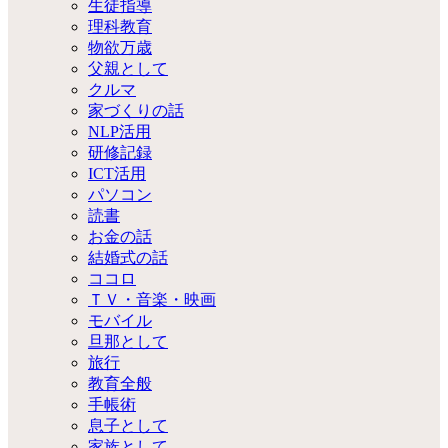
生徒指導
理科教育
物欲万歳
父親として
クルマ
家づくりの話
NLP活用
研修記録
ICT活用
パソコン
読書
お金の話
結婚式の話
ココロ
ＴＶ・音楽・映画
モバイル
旦那として
旅行
教育全般
手帳術
息子として
家族として