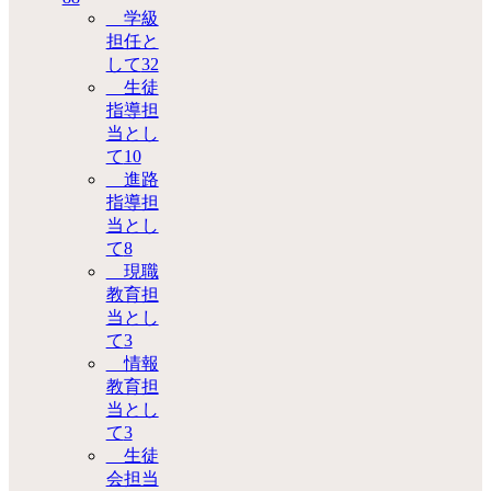
学級
担任と
して
32
生徒
指導担
当とし
て
10
進路
指導担
当とし
て
8
現職
教育担
当とし
て
3
情報
教育担
当とし
て
3
生徒
会担当