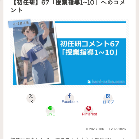
【初任研】67「授業指導1~10」へのコメ
度版
決め
コメ
つし
意味
（令
がで
まし
ント
かな
があ
和4年
ント
きま
た。
い。
るの
度
した
か？
版）
初任者研修
X
Facebook
はてブ
LINE
Pinterest
20250706
20251026