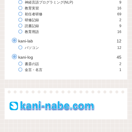
神経言語プログラミング(NLP)
9
教育実習
16
初任者研修
69
研修記録
2
読書記録
9
教育用語
16
kani-lab
12
パソコン
12
kani-log
45
書斎の話
2
金言・名言
1