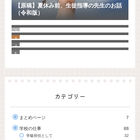
【原稿】夏休み前、生徒指導の先生のお話
（令和版）
ノートアプリをいろいろ検討して、UpNote
に決めました。
知らなかった！教員の夏季休暇の理由は３
つしかない。
【ゼロ秒思考】自分を大切に思えるように
なる100の質問
「Evernote」から「UpNote」へ20年分の
手帳とノートを移行してわかったこと
カテゴリー
まとめページ
7
学校の仕事
88
学級担任として
32