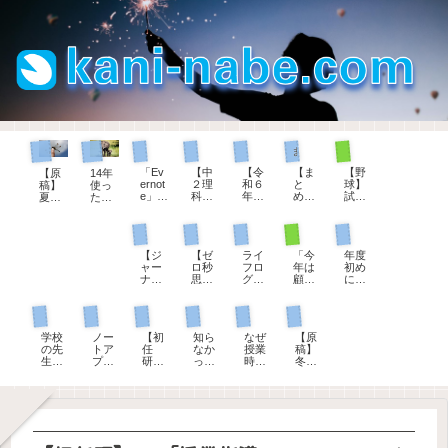
部活動顧問として
理科の授業
まとめページ
パソコン
教師手帳
生徒指導担当として
パソコン
「Ev
【中
【令
【ま
【野
【原
14年
ernot
２理
和６
と
球】
稿】
使っ
e」か
科】
年
め】
試合
夏休
た
ら
炎色
度】
教育
前、
み
『Ev
「Up
反応
教師
実習
７分
前、
ernot
部活動顧問として
ジャーナリング
ゼロ秒思考
教師手帳
教育用語
Note
を学
手
生へ
間の
生徒
e』に
」へ
ぶと
帳、
のコ
シー
指導
期待
【ジ
【ゼ
ライ
「今
年度
20年
楽し
ダウ
メン
トノ
の先
して
ャー
ロ秒
フロ
年は
初め
分の
くな
ンロ
ト例
ック
生の
いた
ナリ
思
グの
顧問
に確
手帳
る花
ード
文
の進
お話
こと
ン
考】
第一
を変
かめ
とノ
火
でき
～解
め方
（令
が叶
グ】
自分
歩は
わっ
た
ート
ま
説つ
和
わな
現職教育担当として
生徒指導担当として
管理職として
初任者研修
教師手帳
パソコン
「何
を大
ダイ
てく
い。
を移
す。
き～
版）
いの
も書
切に
ソー
ださ
「服
行し
「小
で退
学校
ノー
【初
知ら
なぜ
【原
くこ
思え
の日
い」
務の
てわ
学校
会し
の先
トア
任
なか
授業
稿】
とが
るよ
付ス
、担
宣
かっ
版」
ま
生に
プリ
研】
っ
時間
冬休
な
うに
タン
当す
誓」
たこ
「中
す。
オス
をい
22「
た！
は５
み
い」
なる
プで
る部
は誰
と
学
スメ
ろい
１学
教員
０分
前、
とき
100の
決ま
活動
にす
校・
【教
ろ検
期の
の夏
なの
生徒
はこ
質問
り
が変
るの
高校
師手
討し
振り
季休
か？
指導
れを
わる
か？
版」
帳】
て、
返
暇の
そこ
の先
書
とき
令和
UpNo
り」
理由
にど
生の
く！
８年
teに
への
は３
んな
お話