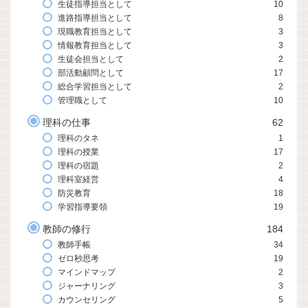
生徒指導担当として
10
進路指導担当として
8
現職教育担当として
3
情報教育担当として
3
生徒会担当として
2
部活動顧問として
17
総合学習担当として
2
管理職として
10
理科の仕事
62
理科のタネ
1
理科の授業
17
理科の宿題
2
理科室経営
4
防災教育
18
学習指導要領
19
教師の修行
184
教師手帳
34
ゼロ秒思考
19
マインドマップ
2
ジャーナリング
3
カウンセリング
5