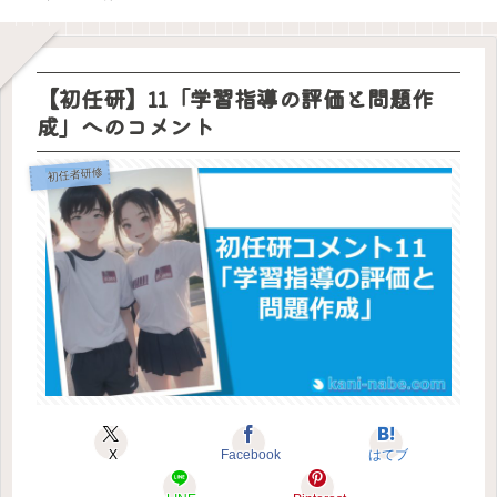
ン
炎色
でき
め方
い」
コメ
プで
が叶
とノ
グ】
反応
ま
とき
ント
決ま
わな
ート
書き
を学
す。
はこ
り
いの
を移
終わ
ぶと
「小
れを
で退
行し
った
楽し
学校
書
会し
てわ
あと
くな
版」
く！
ま
かっ
にす
る花
【初任研】11「学習指導の評価と問題作
「中
す。
たこ
ぐに
火
学
と
読み
校・
成」へのコメント
返す
高校
こと
版」
でジ
ャー
初任者研修
ナリ
ング
の効
果を
引き
上げ
る
X
Facebook
はてブ