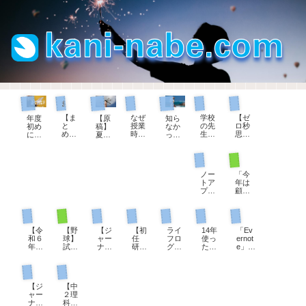
現職教育担当として
まとめページ
ゼロ秒思考
教師手帳
教育用語
生徒指導担当として
管理職として
【ま
なぜ
学校
【ゼ
年度
【原
知ら
と
授業
の先
ロ秒
初め
稿】
なか
め】
時間
生に
思
に確
夏休
っ
教育
は５
オス
考】
かめ
み
た！
実習
０分
スメ
自分
た
前、
教員
部活動顧問として
パソコン
生へ
なの
【教
を大
い。
生徒
の夏
のコ
か？
師手
切に
「服
指導
季休
ノー
「今
メン
そこ
帳】
思え
務の
の先
暇の
トア
年は
ト例
にど
令和
るよ
宣
生の
理由
プリ
顧問
文
んな
８年
うに
誓」
お話
は３
をい
を変
～解
意味
度版
なる
は誰
（令
つし
ろい
わっ
説つ
があ
がで
100の
にす
和
かな
部活動顧問として
ジャーナリング
初任者研修
教師手帳
教師手帳
パソコン
パソコン
ろ検
てく
き～
るの
きま
質問
るの
版）
い。
討し
ださ
か？
した
か？
【令
【野
【ジ
【初
ライ
14年
「Ev
て、
い」
和６
球】
ャー
任
フロ
使っ
ernot
UpNo
、担
年
試合
ナリ
研】
グの
た
e」か
teに
当す
度】
前、
ン
22「
第一
『Ev
ら
決め
る部
教師
７分
グ】
１学
歩は
ernot
「Up
まし
活動
ジャーナリング
理科の授業
手
間の
「何
期の
ダイ
e』に
Note
た。
が変
帳、
シー
も書
振り
ソー
期待
」へ
わる
【ジ
【中
ダウ
トノ
くこ
返
の日
して
20年
とき
ャー
２理
ンロ
ック
とが
り」
付ス
いた
分の
ナリ
科】
ード
の進
な
への
タン
こと
手帳