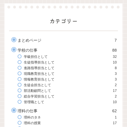
カテゴリー
まとめページ
7
学校の仕事
88
学級担任として
32
生徒指導担当として
10
進路指導担当として
8
現職教育担当として
3
情報教育担当として
3
生徒会担当として
2
部活動顧問として
17
総合学習担当として
2
管理職として
10
理科の仕事
62
理科のタネ
1
理科の授業
17