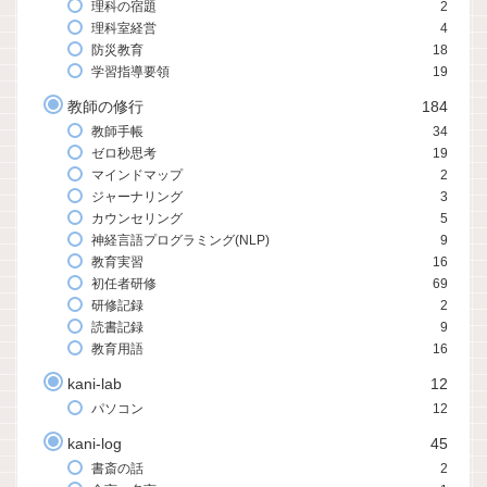
理科の宿題
2
理科室経営
4
防災教育
18
学習指導要領
19
教師の修行
184
教師手帳
34
ゼロ秒思考
19
マインドマップ
2
ジャーナリング
3
カウンセリング
5
神経言語プログラミング(NLP)
9
教育実習
16
初任者研修
69
研修記録
2
読書記録
9
教育用語
16
kani-lab
12
パソコン
12
kani-log
45
書斎の話
2