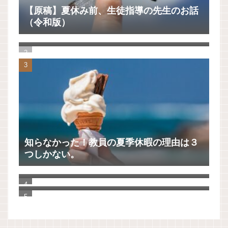
【原稿】夏休み前、生徒指導の先生のお話
（令和版）
ノートアプリをいろいろ検討して、UpNote
に決めました。
知らなかった！教員の夏季休暇の理由は３
つしかない。
【ゼロ秒思考】自分を大切に思えるように
なる100の質問
「Evernote」から「UpNote」へ20年分の
手帳とノートを移行してわかったこと