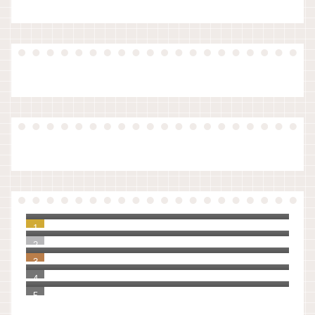
【原稿】夏休み前、生徒指導の先生のお話
（令和版）
ノートアプリをいろいろ検討して、UpNote
に決めました。
知らなかった！教員の夏季休暇の理由は３
つしかない。
【ゼロ秒思考】自分を大切に思えるように
なる100の質問
「Evernote」から「UpNote」へ20年分の
手帳とノートを移行してわかったこと