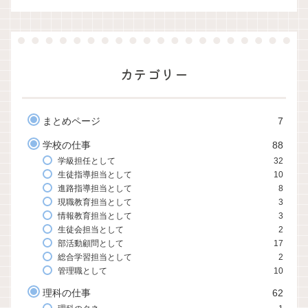
カテゴリー
まとめページ
7
学校の仕事
88
学級担任として
32
生徒指導担当として
10
進路指導担当として
8
現職教育担当として
3
情報教育担当として
3
生徒会担当として
2
部活動顧問として
17
総合学習担当として
2
管理職として
10
理科の仕事
62