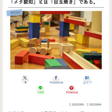
「メタ認知」とは「目玉焼き」である。
度版
意味
い」
が叶
と
がで
があ
とき
わな
きま
るの
はこ
いの
した
か？
れを
で退
教育用語
書
会し
く！
ま
す。
X
Facebook
はてブ
LINE
Pinterest
20220309
20220904