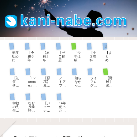
生徒指導担当として
部活動顧問として
ゼロ秒思考
理科の授業
まとめページ
教育用語
教師手帳
年度
【令
【原
【ゼ
「今
【中
【ま
初め
和６
稿】
ロ秒
年は
２理
と
に確
年
冬休
思
顧問
科】
め】
かめ
度】
み
考】
を変
炎色
教育
た
教師
前、
自分
わっ
反応
実習
生徒指導担当として
部活動顧問として
管理職として
初任者研修
パソコン
パソコン
教師手帳
い。
手
生徒
を大
てく
を学
生へ
「服
帳、
指導
切に
ださ
ぶと
のコ
【初
「Ev
【原
ノー
知ら
ライ
【野
務の
ダウ
の先
思え
い」
楽し
メン
任
ernot
稿】
トア
なか
フロ
球】
宣
ンロ
生の
るよ
、担
くな
ト例
研】
e」か
夏休
プリ
っ
グの
試合
誓」
ード
お話
うに
当す
る花
文
22「
ら
み
をい
た！
第一
前、
は誰
でき
（令
なる
る部
火
～解
１学
「Up
前、
ろい
教員
歩は
７分
にす
ま
和4年
100の
活動
説つ
現職教育担当として
ジャーナリング
教師手帳
パソコン
期の
Note
生徒
ろ検
の夏
ダイ
間の
るの
す。
度
質問
が変
き～
振り
」へ
指導
討し
季休
ソー
シー
か？
「小
版）
わる
学校
なぜ
【ジ
14年
返
20年
の先
て、
暇の
の日
トノ
学校
とき
の先
授業
ャー
使っ
り」
分の
生の
UpNo
理由
付ス
ック
版」
生に
時間
ナリ
た
への
手帳
お話
teに
は３
タン
の進
「中
オス
は５
ン
『Ev
コメ
とノ
（令
決め
つし
プで
め方
学
スメ
０分
グ】
ernot
ント
ート
和
まし
かな
決ま
校・
【教
なの
「何
e』に
を移
版）
た。
い。
り
高校
師手
か？
も書
期待
行し
版」
帳】
そこ
くこ
して
てわ
令和
にど
とが
いた
かっ
８年
んな
な
こと
たこ