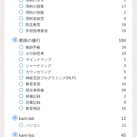
理科のタネ
1
理科の授業
17
理科の宿題
2
理科室経営
4
防災教育
18
学習指導要領
19
教師の修行
184
教師手帳
34
ゼロ秒思考
19
マインドマップ
2
ジャーナリング
3
カウンセリング
5
神経言語プログラミング(NLP)
9
教育実習
16
初任者研修
69
研修記録
2
読書記録
9
教育用語
16
kani-lab
12
パソコン
12
kani-log
45