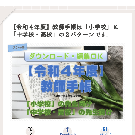
た！
み
第一
コメ
る部
め方
が叶
とノ
意味
は誰
教員
前、
歩は
ント
活動
わな
ート
があ
にす
の夏
生徒
ダイ
が変
いの
を移
るの
るの
季休
指導
ソー
わる
で退
行し
か？
か？
暇の
の先
の日
とき
会し
てわ
理由
生の
付ス
ま
かっ
は３
お話
タン
【令和４年度】教師手帳は「小学校」と
す。
たこ
つし
（令
プで
と
かな
和
決ま
「中学校・高校」の２パターンです。
い。
版）
り
教師手帳
X
Facebook
はてブ