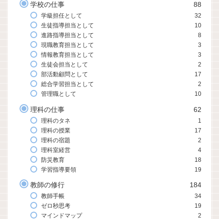
学校の仕事
88
学級担任として
32
生徒指導担当として
10
進路指導担当として
8
現職教育担当として
3
情報教育担当として
3
生徒会担当として
2
部活動顧問として
17
総合学習担当として
2
管理職として
10
理科の仕事
62
理科のタネ
1
理科の授業
17
理科の宿題
2
理科室経営
4
防災教育
18
学習指導要領
19
教師の修行
184
教師手帳
34
ゼロ秒思考
19
マインドマップ
2