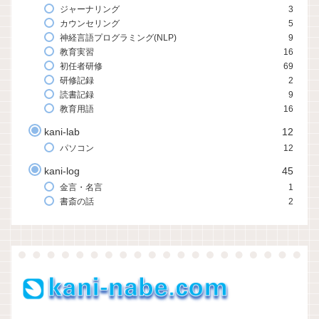
ジャーナリング
3
カウンセリング
5
神経言語プログラミング(NLP)
9
教育実習
16
初任者研修
69
研修記録
2
読書記録
9
教育用語
16
kani-lab
12
パソコン
12
kani-log
45
金言・名言
1
書斎の話
2