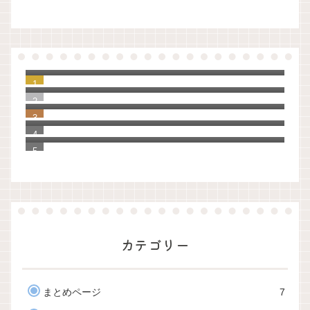
【原稿】夏休み前、生徒指導の先生のお話
（令和版）
ノートアプリをいろいろ検討して、UpNote
に決めました。
知らなかった！教員の夏季休暇の理由は３
つしかない。
【ゼロ秒思考】自分を大切に思えるように
なる100の質問
「Evernote」から「UpNote」へ20年分の
手帳とノートを移行してわかったこと
カテゴリー
まとめページ
7