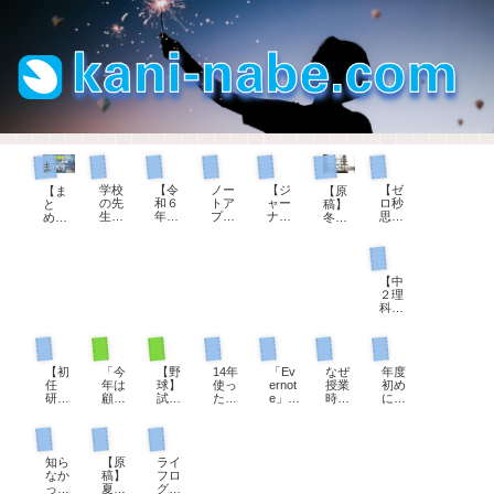
ジャーナリング
ゼロ秒思考
教師手帳
教師手帳
パソコン
まとめページ
生徒指導担当として
学校
【令
ノー
【ジ
【ゼ
【ま
【原
の先
和６
トア
ャー
ロ秒
と
稿】
生に
年
プリ
ナリ
思
め】
冬休
オス
度】
をい
ン
考】
教育
み
スメ
教師
ろい
グ】
自分
実習
前、
理科の授業
【教
手
ろ検
「何
を大
生へ
生徒
師手
帳、
討し
も書
切に
のコ
指導
【中
帳】
ダウ
て、
くこ
思え
メン
の先
２理
令和
ンロ
UpNo
とが
るよ
ト例
生の
科】
８年
ード
teに
な
うに
文
お話
炎色
度版
でき
決め
い」
なる
～解
（令
反応
がで
ま
まし
とき
100の
説つ
和4年
現職教育担当として
部活動顧問として
部活動顧問として
初任者研修
パソコン
パソコン
教育用語
を学
きま
す。
た。
はこ
質問
き～
度
ぶと
した
「小
れを
版）
【初
「今
【野
14年
「Ev
なぜ
年度
楽し
学校
書
任
年は
球】
使っ
ernot
授業
初め
くな
版」
く！
研】
顧問
試合
た
e」か
時間
に確
る花
「中
22「
を変
前、
『Ev
ら
は５
かめ
火
学
１学
わっ
７分
ernot
「Up
０分
た
校・
生徒指導担当として
管理職として
教師手帳
期の
てく
間の
e』に
Note
なの
い。
高校
振り
ださ
シー
期待
」へ
か？
「服
版」
知ら
【原
ライ
返
い」
トノ
して
20年
そこ
務の
なか
稿】
フロ
り」
、担
ック
いた
分の
にど
宣
っ
夏休
グの
への
当す
の進
こと
手帳
んな
誓」