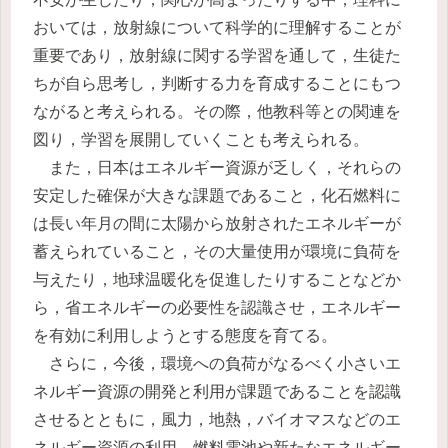
おいては，放射線について科学的に理解することが
重要であり，放射線に関する学習を通して，生徒た
ちが自ら思考し，判断する力を育成することにもつ
ながると考えられる。その際，他教科等との関連を
図り，学習を展開していくことも考えられる。
また，日本はエネルギー資源が乏しく，それらの
安定した確保が大きな課題であること，化石燃料に
は長い年月の間に太陽から放射されたエネルギーが
蓄えられていること，その大量使用が環境に負荷を
与えたり，地球温暖化を促進したりすることなどか
ら，省エネルギーの必要性を認識させ，エネルギー
を有効に利用しようとする態度を育てる。
さらに，今後，環境への負荷がなるべく小さいエ
ネルギー資源の開発と利用が課題であることを認識
させるとともに，風力，地熱，バイオマスなどのエ
ネルギー資源の利用，燃料電池や新たなエネルギー