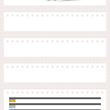
【原稿】夏休み前、生徒指導の先生のお話
（令和版）
ノートアプリをいろいろ検討して、UpNote
に決めました。
知らなかった！教員の夏季休暇の理由は３
つしかない。
【ゼロ秒思考】自分を大切に思えるように