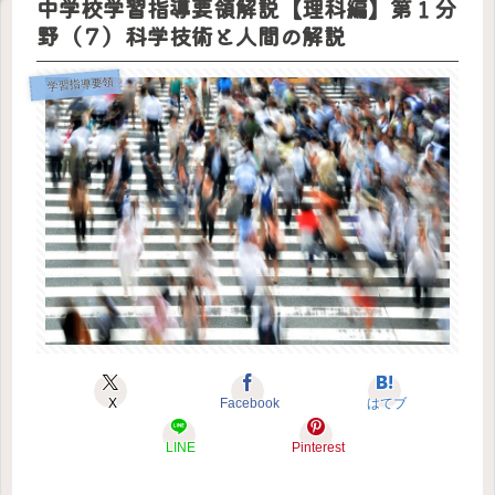
中学校学習指導要領解説【理科編】第１分
なる
とノ
でき
決め
100の
ート
ま
まし
野（７）科学技術と人間の解説
質問
を移
す。
た。
行し
「小
てわ
学校
かっ
版」
学習指導要領
たこ
「中
と
学
校・
高校
版」
X
Facebook
はてブ
LINE
Pinterest