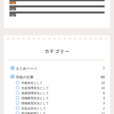
なる100の質問
「Evernote」から「UpNote」へ20年分の
手帳とノートを移行してわかったこと
カテゴリー
まとめページ
7
学校の仕事
88
学級担任として
32
生徒指導担当として
10
進路指導担当として
8
現職教育担当として
3
情報教育担当として
3
生徒会担当として
2
部活動顧問として
17