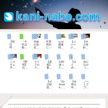
部活動顧問として
初任者研修
教育用語
教師手帳
現職教育担当として
ジャーナリング
理科の授業
【初
「今
年度
学校
なぜ
【ジ
【中
任
年は
初め
の先
授業
ャー
２理
研】
顧問
に確
生に
時間
ナリ
科】
22「
を変
かめ
オス
は５
ン
炎色
１学
わっ
た
スメ
０分
グ】
反応
生徒指導担当として
部活動顧問として
管理職として
まとめページ
パソコン
期の
てく
い。
【教
なの
「何
を学
教師手帳
教師手帳
振り
ださ
「服
師手
か？
も書
ぶと
【野
【原
14年
【ま
知ら
返
い」
務の
シス
ライ
帳】
そこ
くこ
楽し
球】
稿】
使っ
と
なか
り」
、担
宣
テム
フロ
令和
にど
とが
くな
試合
夏休
た
め】
っ
への
当す
誓」
手帳
グの
８年
んな
な
る花
前、
み
『Ev
教育
た！
コメ
る部
は誰
リフ
第一
度版
意味
い」
火
７分
前、
ernot
実習
教員
ント
活動
にす
ィル
歩は
がで
があ
とき
ゼロ秒思考
パソコン
教師手帳
パソコン
間の
生徒
e』に
生へ
の夏
が変
るの
のダ
ダイ
きま
るの
はこ
シー
指導
期待
のコ
季休
わる
か？
ウン
ソー
した
か？
れを
【ゼ
「Ev
【令
ノー
トノ
の先
して
メン
暇の
とき
ロー
の日
書
ロ秒
ernot
和６
トア
ック
生の
いた
ト例
理由
ドサ
付ス
く！
思
e」か
年
プリ
の進
お話
こと
文
は３
ービ
タン
考】
ら
度】
をい
め方
（令
が叶
～解
つし
ス紹
プで
自分
「Up
教師
ろい
和
わな
説つ
かな
介
決ま
を大
Note
手
ろ検
版）
いの
き～
い。
り
切に
」へ
帳、
討し
で退
思え
20年
ダウ
て、
会し
るよ
分の
ンロ
UpNo
ま
うに
手帳
ード
teに
す。