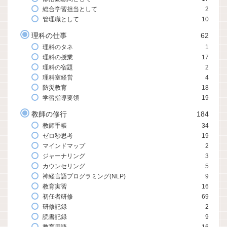
総合学習担当として
2
管理職として
10
理科の仕事
62
理科のタネ
1
理科の授業
17
理科の宿題
2
理科室経営
4
防災教育
18
学習指導要領
19
教師の修行
184
教師手帳
34
ゼロ秒思考
19
マインドマップ
2
ジャーナリング
3
カウンセリング
5
神経言語プログラミング(NLP)
9
教育実習
16
初任者研修
69
研修記録
2
読書記録
9