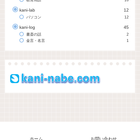
教育用語
16
kani-lab
12
パソコン
12
kani-log
45
書斎の話
2
金言・名言
1
ホーム
お問い合わせ