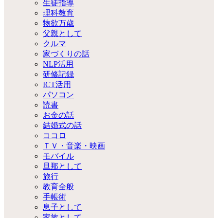
生徒指導
理科教育
物欲万歳
父親として
クルマ
家づくりの話
NLP活用
研修記録
ICT活用
パソコン
読書
お金の話
結婚式の話
ココロ
ＴＶ・音楽・映画
モバイル
旦那として
旅行
教育全般
手帳術
息子として
家族として