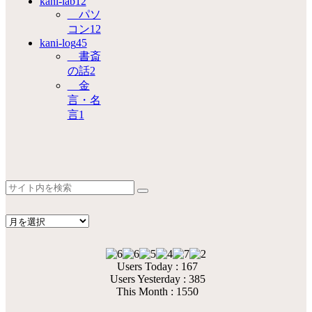
kani-lab
12
パソ
コン
12
kani-log
45
書斎
の話
2
金
言・名
言
1
Users Today : 167
Users Yesterday : 385
This Month : 1550