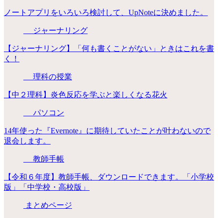
ノートアプリをいろいろ検討して、UpNoteに決めました。
ジャーナリング
【ジャーナリング】「何も書くことがない」ときはこれを書
く！
理科の授業
【中２理科】炎色反応を学ぶと楽しくなる花火
パソコン
14年使った『Evernote』に期待していたことが叶わないので
退会します。
教師手帳
【令和６年度】教師手帳、ダウンロードできます。「小学校
版」「中学校・高校版」
まとめページ