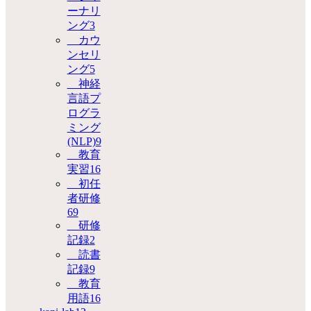
ーナリ
ング
3
カウ
ンセリ
ング
5
神経
言語プ
ログラ
ミング
(NLP)
9
教育
実習
16
初任
者研修
69
研修
記録
2
読書
記録
9
教育
用語
16