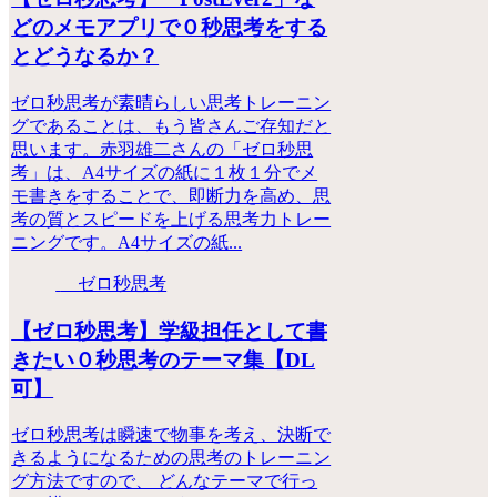
どのメモアプリで０秒思考をする
とどうなるか？
ゼロ秒思考が素晴らしい思考トレーニン
グであることは、もう皆さんご存知だと
思います。赤羽雄二さんの「ゼロ秒思
考」は、A4サイズの紙に１枚１分でメ
モ書きをすることで、即断力を高め、思
考の質とスピードを上げる思考力トレー
ニングです。A4サイズの紙...
ゼロ秒思考
【ゼロ秒思考】学級担任として書
きたい０秒思考のテーマ集【DL
可】
ゼロ秒思考は瞬速で物事を考え、決断で
きるようになるための思考のトレーニン
グ方法ですので、 どんなテーマで行っ