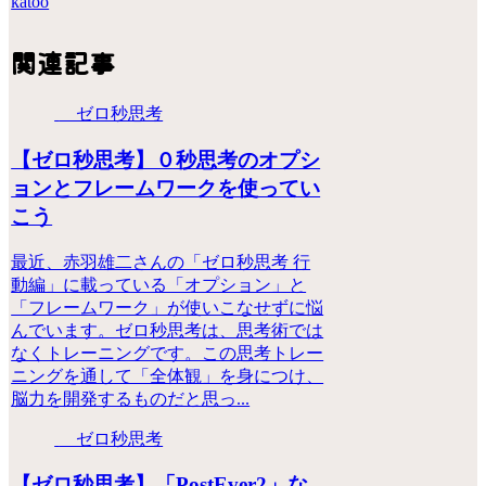
katoo
関連記事
ゼロ秒思考
【ゼロ秒思考】０秒思考のオプシ
ョンとフレームワークを使ってい
こう
最近、赤羽雄二さんの「ゼロ秒思考 行
動編」に載っている「オプション」と
「フレームワーク」が使いこなせずに悩
んでいます。ゼロ秒思考は、思考術では
なくトレーニングです。この思考トレー
ニングを通して「全体観」を身につけ、
脳力を開発するものだと思っ...
ゼロ秒思考
【ゼロ秒思考】「PostEver2」な