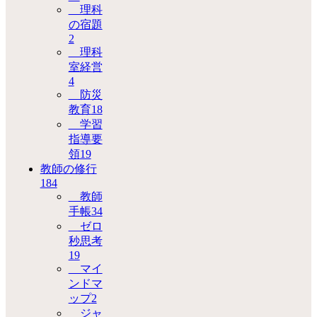
理科
の宿題
2
理科
室経営
4
防災
教育
18
学習
指導要
領
19
教師の修行
184
教師
手帳
34
ゼロ
秒思考
19
マイ
ンドマ
ップ
2
ジャ