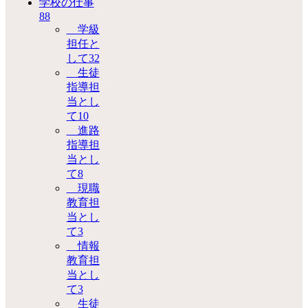
学校の仕事
88
学級
担任と
して
32
生徒
指導担
当とし
て
10
進路
指導担
当とし
て
8
現職
教育担
当とし
て
3
情報
教育担
当とし
て
3
生徒