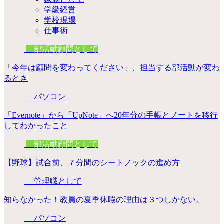
学級経営
学校現場
仕事術
部活動顧問として
「今年は顧問を変わってください」、担当する部活動が変わ
るとき
パソコン
「Evernote」から「UpNote」へ20年分の手帳とノートを移行
してわかったこと
部活動顧問として
【野球】試合前、７分間のシートノックの進め方
管理職として
知らなかった！教員の夏季休暇の理由は３つしかない。
パソコン