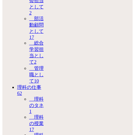
会担当
として
2
部活
動顧問
として
17
総合
学習担
当とし
て
2
管理
職とし
て
10
理科の仕事
62
理科
のタネ
1
理科
の授業
17