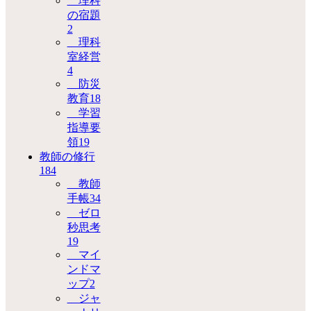
理科
の宿題
2
理科
室経営
4
防災
教育
18
学習
指導要
領
19
教師の修行
184
教師
手帳
34
ゼロ
秒思考
19
マイ
ンドマ
ップ
2
ジャ