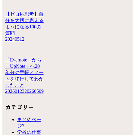
【ゼロ秒思考】自
分を大切に思える
ようになる100の
質問
20240512
「Evernote」から
「UpNote」へ20
年分の手帳とノー
トを移行してわか
ったこと
20260123
20260509
カテゴリー
まとめペー
ジ
7
学校の仕事