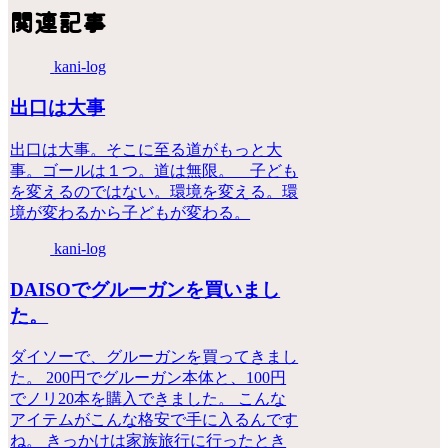
関連記事
kani-log
出口は大事
出口は大事。そこに至る道がもっと大
事。ゴールは１つ。道は無限。 子ども
を変えるのではない。環境を変える。環
境が変わるから子どもが変わる。
kani-log
DAISOでグルーガンを買いまし
た。
ダイソーで、グルーガンを買ってきまし
た。 200円でグルーガン本体と、100円
でノリ20本を購入できました。 こんな
アイテムがこんな格安で手に入るんです
ね。 きっかけは家族旅行に行ったとき