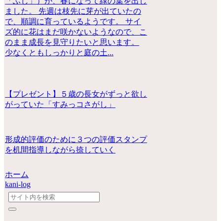
「ふじ」）が、春になって緑の葉を出し
ました。 先週は枝先に芽が出ていたの
で、順調に育っているようです。 サイ
ズ的に花はまだ咲かないようなので、こ
のまま成長を見守りたいと思います。
少なくともしっかりと庭の土...
【プレゼント】５歳の長女がずっと欲し
がっていた「すみっコさがし」
形成的評価のために３つの評価スタンプ
を机間指導しながら捺していく
ホーム
kani-log