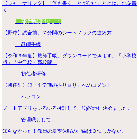
【ジャーナリング】「何も書くことがない」ときはこれを書
く！
部活動顧問として
【野球】試合前、７分間のシートノックの進め方
教師手帳
【令和６年度】教師手帳、ダウンロードできます。「小学校
版」「中学校・高校版」
初任者研修
【初任研】22「１学期の振り返り」へのコメント
パソコン
ノートアプリをいろいろ検討して、UpNoteに決めました。
管理職として
知らなかった！教員の夏季休暇の理由は３つしかない。