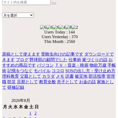
Users Today : 144
Users Yesterday : 370
This Month : 2560
原稿として使えます
受験生向けの記事です
ダウンロードで
きます
ブログ
野球部の顧問でした
仕事術
家づくりの話
お
すすめの商品です
パソコン
ＴＶ・音楽・映画
物欲万歳
手帳
術
記憶をつなぐ
モバイル
ココロ
SOSの出し方・受け止め方
理科教育
父親として
カラダ
メモ
読書
被災地
部活指導
管理
職
防災
旦那として
教育全般
息子として
お金の話
家族とし
て
研修記録
2026年8月
月
火
水
木
金
土
日
1
2