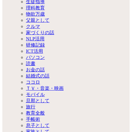
生徒指導
理科教育
物欲万歳
父親として
クルマ
家づくりの話
NLP活用
研修記録
ICT活用
パソコン
読書
お金の話
結婚式の話
ココロ
ＴＶ・音楽・映画
モバイル
旦那として
旅行
教育全般
手帳術
息子として
家族として