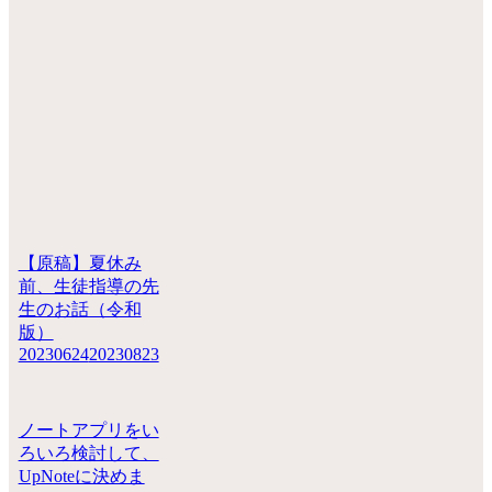
【原稿】夏休み
前、生徒指導の先
生のお話（令和
版）
20230624
20230823
ノートアプリをい
ろいろ検討して、
UpNoteに決めま