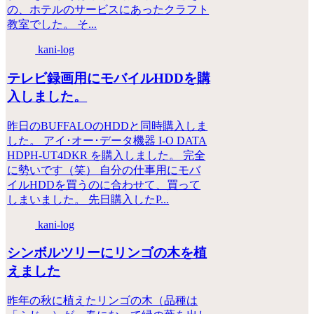
の、ホテルのサービスにあったクラフト
教室でした。 そ...
kani-log
テレビ録画用にモバイルHDDを購
入しました。
昨日のBUFFALOのHDDと同時購入しま
した。 アイ･オー･データ機器 I-O DATA
HDPH-UT4DKR を購入しました。 完全
に勢いです（笑） 自分の仕事用にモバ
イルHDDを買うのに合わせて、買って
しまいました。 先日購入したP...
kani-log
シンボルツリーにリンゴの木を植
えました
昨年の秋に植えたリンゴの木（品種は