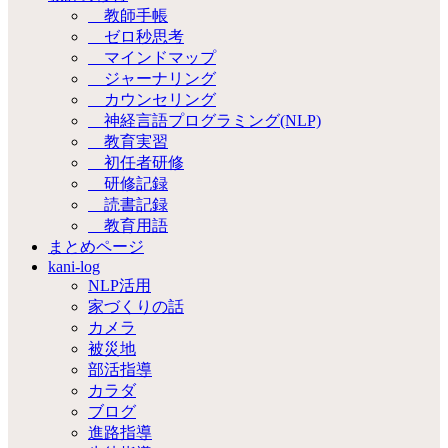
教師手帳
ゼロ秒思考
マインドマップ
ジャーナリング
カウンセリング
神経言語プログラミング(NLP)
教育実習
初任者研修
研修記録
読書記録
教育用語
まとめページ
kani-log
NLP活用
家づくりの話
カメラ
被災地
部活指導
カラダ
ブログ
進路指導