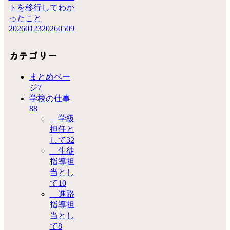
トを移行してわか
ったこと
20260123
20260509
カテゴリー
まとめペー
ジ
7
学校の仕事
88
学級
担任と
して
32
生徒
指導担
当とし
て
10
進路
指導担
当とし
て
8