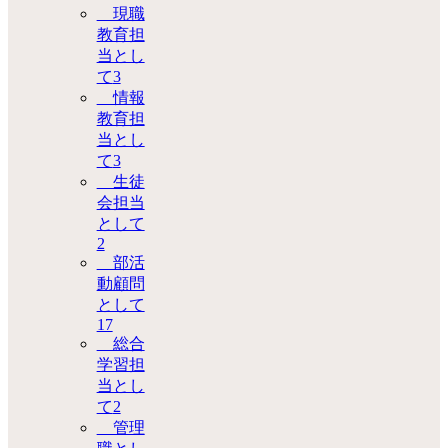
現職
教育担
当とし
て
3
情報
教育担
当とし
て
3
生徒
会担当
として
2
部活
動顧問
として
17
総合
学習担
当とし
て
2
管理