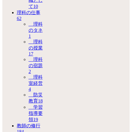
職とし
て
10
理科の仕事
62
理科
のタネ
1
理科
の授業
17
理科
の宿題
2
理科
室経営
4
防災
教育
18
学習
指導要
領
19
教師の修行
184