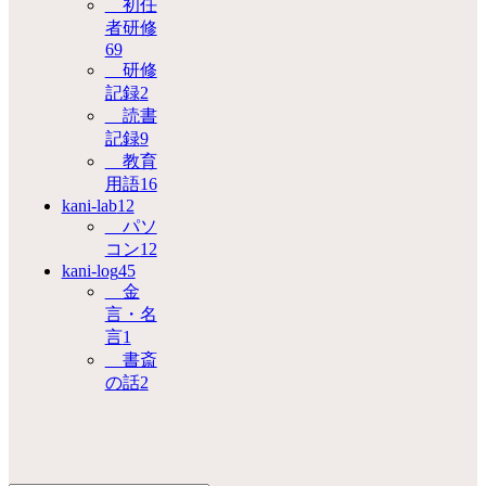
初任
者研修
69
研修
記録
2
読書
記録
9
教育
用語
16
kani-lab
12
パソ
コン
12
kani-log
45
金
言・名
言
1
書斎
の話
2