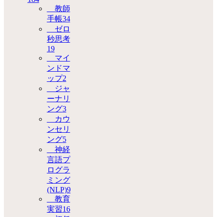
教師
手帳
34
ゼロ
秒思考
19
マイ
ンドマ
ップ
2
ジャ
ーナリ
ング
3
カウ
ンセリ
ング
5
神経
言語プ
ログラ
ミング
(NLP)
9
教育
実習
16