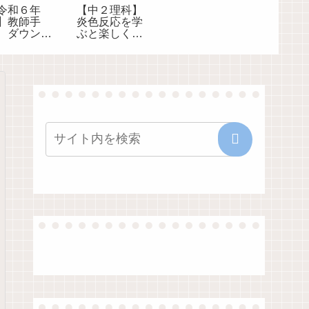
令和６年
【中２理科】
】教師手
炎色反応を学
、ダウンロ
ぶと楽しくな
ドできま
る花火
。「小学校
」「中学
・高校版」