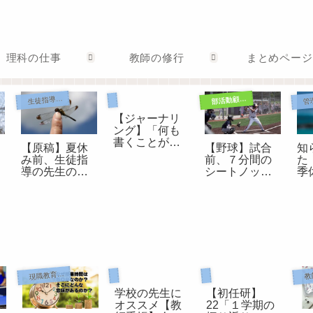
理科の仕事
教師の修行
まとめページ
ジャーナリング
生徒指導担当として
部活動顧問として
【ジャーナリ
ング】「何も
書くことがな
【原稿】夏休
【野球】試合
知
い」ときはこ
み前、生徒指
前、７分間の
た
れを書く！
へ
導の先生のお
シートノック
季
話（令和版）
の進め方
は
い
初任者研修
教師手帳
現職教育担当として
教
学校の先生に
【初任研】
オススメ【教
22「１学期の