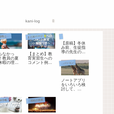
kani-log
生徒指導担当として
まとめページ
管理職として
【原稿】冬休
み前、生徒指
導の先生のお
らなかっ
【まとめ】教
話（令和4年度
！教員の夏
育実習生への
版）
休暇の理由
コメント例
パソコン
３つしかな
文 ～解説つ
。
き～
ノートアプリ
をいろいろ検
討して、
UpNoteに決め
ました。
理科の授業
師手帳