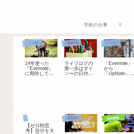
学校の仕事
パソコン
教師手帳
パソコン
14年使った
ライフログの
「Evernote」
『Evernote』
第一歩はダイ
から
に期待してい
ソーの日付ス
「UpNote」
たことが叶わ
タンプで決ま
20年分の手帳
ないので退会
り
とノートを移
します。
行してわかっ
たこと
ゼロ秒思考
部活動顧問として
教育用語
【ゼロ秒思
考】自分を大