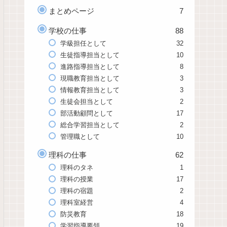
まとめページ
7
学校の仕事
88
学級担任として
32
生徒指導担当として
10
進路指導担当として
8
現職教育担当として
3
情報教育担当として
3
生徒会担当として
2
部活動顧問として
17
総合学習担当として
2
管理職として
10
理科の仕事
62
理科のタネ
1
理科の授業
17
理科の宿題
2
理科室経営
4
防災教育
18
学習指導要領
19