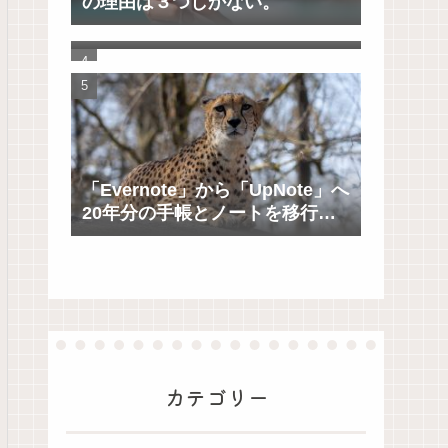
の理由は３つしかない。
【ゼロ秒思考】自分を大切に思
えるようになる100の質問
「Evernote」から「UpNote」へ
20年分の手帳とノートを移行し
てわかったこと
カテゴリー