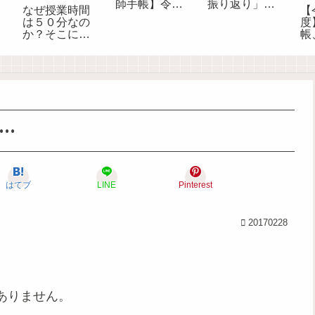
師手帳】令和
振り返り」へ
なぜ授業時間
【
８年度版がで
のコメント
は５０分なの
度
きました
か？そこにど
帳
んな意味があ
ー
るのか？
す
版
校
…
はてブ
LINE
Pinterest
20170228
ありません。