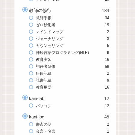
教師の修行
184
教師手帳
34
ゼロ秒思考
19
マインドマップ
2
ジャーナリング
3
カウンセリング
5
神経言語プログラミング(NLP)
9
教育実習
16
初任者研修
69
研修記録
2
読書記録
9
教育用語
16
kani-lab
12
パソコン
12
kani-log
45
書斎の話
2
金言・名言
1