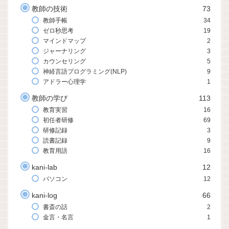
教師の技術
73
教師手帳
34
ゼロ秒思考
19
マインドマップ
2
ジャーナリング
3
カウンセリング
5
神経言語プログラミング(NLP)
9
アドラー心理学
1
教師の学び
113
教育実習
16
初任者研修
69
研修記録
3
読書記録
9
教育用語
16
kani-lab
12
パソコン
12
kani-log
66
書斎の話
2
金言・名言
1