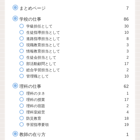
まとめページ
7
学校の仕事
86
学級担任として
30
生徒指導担当として
10
進路指導担当として
8
現職教育担当として
3
情報教育担当として
3
生徒会担当として
2
部活動顧問として
17
総合学習担当として
2
管理職として
10
理科の仕事
62
理科のタネ
1
理科の授業
17
理科の宿題
2
理科室経営
4
防災教育
18
学習指導要領
19
教師の在り方
1