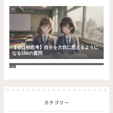
【ゼロ秒思考】自分を大切に思えるように
なる100の質問
「Evernote」から「UpNote」へ20年分の
手帳とノートを移行してわかったこと
カテゴリー