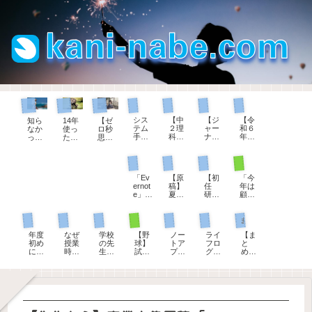
ジャーナリング
理科の授業
教師手帳
教師手帳
教育用語
パソコン
ゼロ秒思考
シス
【中
【ジ
【令
知ら
14年
【ゼ
テム
２理
ャー
和６
なか
使っ
ロ秒
手帳
科】
ナリ
年
っ
た
思
リフ
炎色
ン
度】
た！
『Ev
考】
ィル
反応
グ】
教師
教員
ernot
自分
生徒指導担当として
部活動顧問として
初任者研修
パソコン
のダ
を学
「何
手
の夏
e』に
を大
ウン
ぶと
も書
帳、
季休
期待
切に
「Ev
【原
【初
「今
ロー
楽し
くこ
ダウ
暇の
して
思え
ernot
稿】
任
年は
ドサ
くな
とが
ンロ
理由
いた
るよ
e」か
夏休
研】
顧問
ービ
る花
な
ード
は３
こと
うに
ら
み
22「
を変
ス紹
火
い」
でき
つし
が叶
なる
「Up
前、
１学
わっ
介
とき
ま
かな
わな
100の
現職教育担当として
部活動顧問として
まとめページ
教育用語
教師手帳
パソコン
教師手帳
Note
生徒
期の
てく
はこ
す。
い。
いの
質問
」へ
指導
振り
ださ
れを
「小
で退
年度
なぜ
学校
【野
ノー
ライ
【ま
20年
の先
返
い」
書
学校
会し
初め
授業
の先
球】
トア
フロ
と
分の
生の
り」
、担
く！
版」
ま
に確
時間
生に
試合
プリ
グの
め】
手帳
お話
への
当す
「中
す。
かめ
は５
オス
前、
をい
第一
教育
とノ
（令
コメ
る部
学
た
０分
スメ
７分
ろい
歩は
実習
ート
和
ント
活動
校・
い。
なの
【教
間の
ろ検
ダイ
生へ
を移
版）
が変
高校
「服
か？
師手
シー
討し
ソー
のコ
行し
わる
版」
務の
そこ
帳】
トノ
て、
の日
メン
てわ
とき
宣
にど
令和
ック
UpNo
付ス
ト例
かっ
誓」
んな
８年
の進
teに
タン
文
たこ