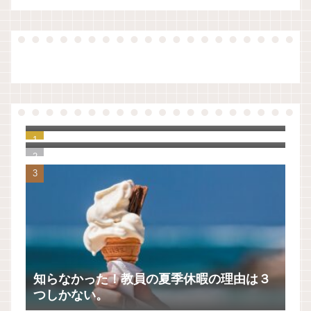
【原稿】夏休み前、生徒指導の先生のお話
（令和版）
ノートアプリをいろいろ検討して、UpNote
に決めました。
知らなかった！教員の夏季休暇の理由は３
つしかない。