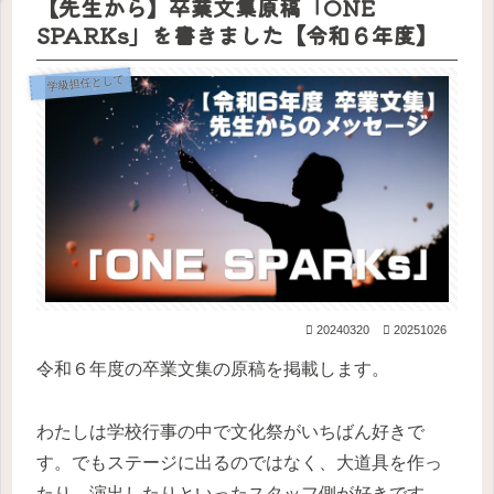
【先生から】卒業文集原稿「ONE
は誰
意味
度版
め方
決め
プで
～解
と
にす
があ
がで
まし
決ま
説つ
SPARKs」を書きました【令和６年度】
るの
るの
きま
た。
り
き～
か？
か？
した
学級担任として
20240320
20251026
令和６年度の卒業文集の原稿を掲載します。
わたしは学校行事の中で文化祭がいちばん好きで
す。でもステージに出るのではなく、大道具を作っ
たり、演出したりといったスタッフ側が好きです。