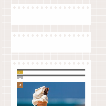
【原稿】夏休み前、生徒指導の
先生のお話（令和版）
ノートアプリをいろいろ検討し
て、UpNoteに決めました。