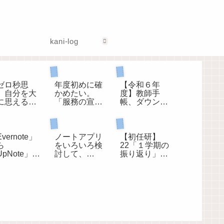
kani-log
ロ秒思考
教育用語
教師手帳
ゼロ秒思
年度初めに確
【令和６年
】自分を大
かめたい。
度】教師手
に思えるよ
「服務の宣
帳、ダウンロ
になる100の
誓」は誰にす
ードできま
問
るのか？
す。「小学校
初任者研修
ソコン
パソコン
版」「中学
校・高校版」
vernote」
ノートアプリ
【初任研】
ら
をいろいろ検
22「１学期の
pNote」へ
討して、
振り返り」へ
0年分の手帳
UpNoteに決め
のコメント
ノートを移
ました。
してわかっ
こと