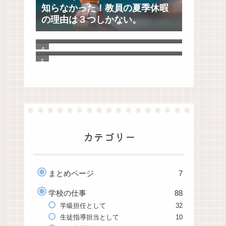
知らなかった！教員の夏季休暇
の理由は３つしかない。
【ゼロ秒思考】自分を大切に思
えるようになる100の質問
「Evernote」から「UpNote」へ
20年分の手帳とノートを移行し
てわかったこと
カテゴリー
まとめページ
7
学校の仕事
88
学級担任として
32
生徒指導担当として
10