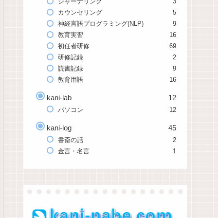
ジャーナリング
3
カウンセリング
5
神経言語プログラミング(NLP)
9
教育実習
16
初任者研修
69
研修記録
2
読書記録
9
教育用語
16
kani-lab
12
パソコン
12
kani-log
45
書斎の話
2
金言・名言
1