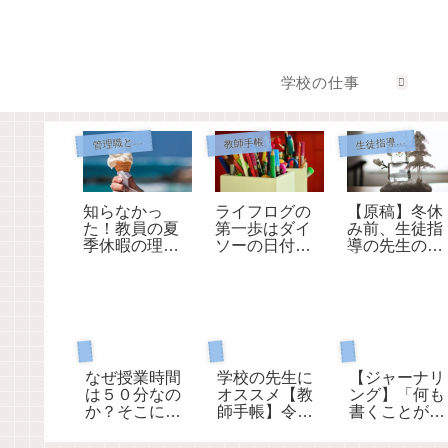
学校の仕事
管理職として
生徒指導担当として
教師手帳
知らなかっ
ライフログの
【原稿】冬休
た！教員の夏
第一歩はダイ
み前、生徒指
季休暇の理由
ソーの日付ス
導の先生のお
は３つしかな
タンプで決ま
話（令和4年
い。
り
版）
現職教育担当として
ジャーナリング
教師手帳
なぜ授業時間
学校の先生に
【ジャーナリ
は５０分なの
オススメ【教
ング】「何も
か？そこにど
師手帳】令和
書くことがな
んな意味があ
８年度版がで
い」ときはこ
るのか？
きました
れを書く！