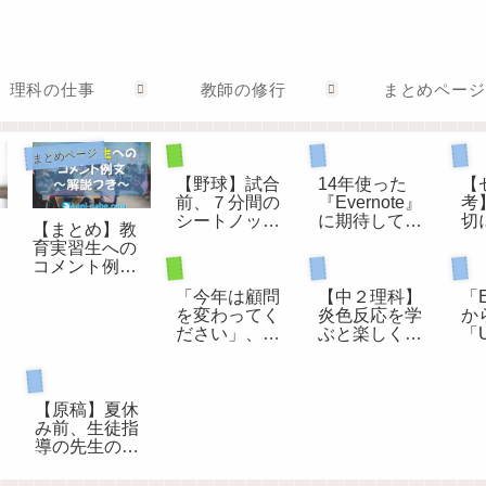
理科の仕事
教師の修行
まとめページ
部活動顧問として
ゼ
パソコン
まとめページ
【野球】試合
14年使った
【
前、７分間の
『Evernote』
考
シートノック
に期待してい
切
【まとめ】教
の進め方
たことが叶わ
う
育実習生への
ないので退会
質
部活動顧問として
理科の授業
コメント例
パ
します。
度
文 ～解説つ
「今年は顧問
【中２理科】
「E
き～
を変わってく
炎色反応を学
か
ださい」、担
ぶと楽しくな
「U
当する部活動
る花火
2
が変わるとき
と
生徒指導担当として
行
た
【原稿】夏休
み前、生徒指
導の先生のお
話（令和版）