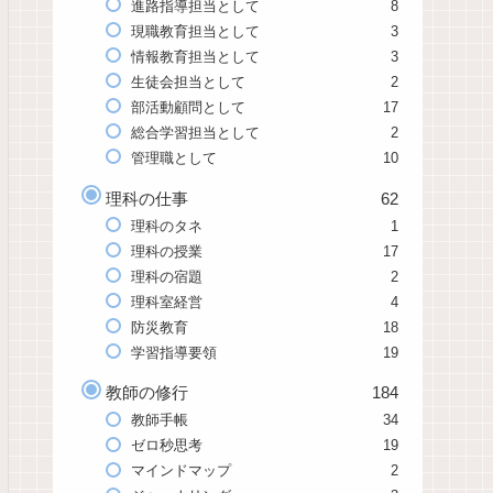
進路指導担当として
8
現職教育担当として
3
情報教育担当として
3
生徒会担当として
2
部活動顧問として
17
総合学習担当として
2
管理職として
10
理科の仕事
62
理科のタネ
1
理科の授業
17
理科の宿題
2
理科室経営
4
防災教育
18
学習指導要領
19
教師の修行
184
教師手帳
34
ゼロ秒思考
19
マインドマップ
2