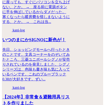
に座っても、すぐにパソコンを立ち上げ
ない、とか。 → 座る前に電源ボタン
に手を伸ばしているからダメだった。
寒くなったら暖房費を惜しまないように
する、とか。 → これは当...
kani-log
いつのまにかSIGNOに新色が！
先日、ショッピングモールへ行ったとき
のことです。文具コーナーをのぞいてみ
たところ、三菱ユニボールシグノが安売
りされているのを発見しました。シグノ
シリーズは、色味も書き味も気に入って
いるペンです。これのブルーブラック
0.38が大好きです。ずい...
kani-log
【2024年】非常食＆避難用具リス
トを作りました