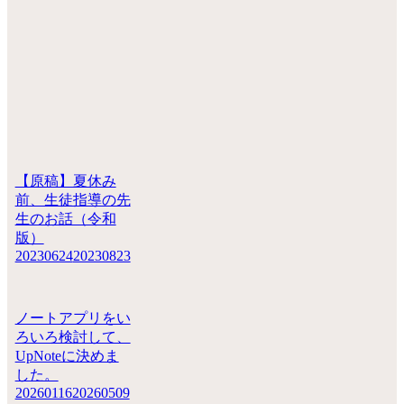
【原稿】夏休み
前、生徒指導の先
生のお話（令和
版）
20230624
20230823
ノートアプリをい
ろいろ検討して、
UpNoteに決めま
した。
20260116
20260509