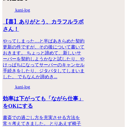
kani-log
【喜】ありがとう、カラフルラボ
さん！
やってしまった…と半ばあきらめた契約
更新の件ですが、その後について書いて
おきます。 ちょっと諦めて、新しいサ
ーバーを契約しようかなと試したり、や
けっぱちになってサーバーのキャンセル
手続きをしたり、ジタバタしてしまいま
した。 でもなんか諦めき...
kani-log
効率は下がっても「ながら仕事」
をOKにする
書斎での過ごし方を充実させる方法を
常々考えてきました。 とりあえず椅子