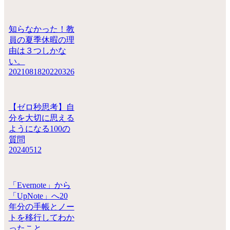
知らなかった！教
員の夏季休暇の理
由は３つしかな
い。
20210818
20220326
【ゼロ秒思考】自
分を大切に思える
ようになる100の
質問
20240512
「Evernote」から
「UpNote」へ20
年分の手帳とノー
トを移行してわか
ったこと