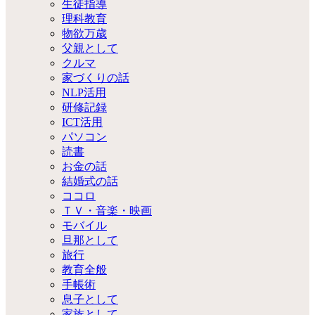
生徒指導
理科教育
物欲万歳
父親として
クルマ
家づくりの話
NLP活用
研修記録
ICT活用
パソコン
読書
お金の話
結婚式の話
ココロ
ＴＶ・音楽・映画
モバイル
旦那として
旅行
教育全般
手帳術
息子として
家族として