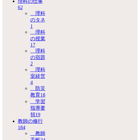
理科の仕事
62
理科
のタネ
1
理科
の授業
17
理科
の宿題
2
理科
室経営
4
防災
教育
18
学習
指導要
領
19
教師の修行
184
教師
手帳
34