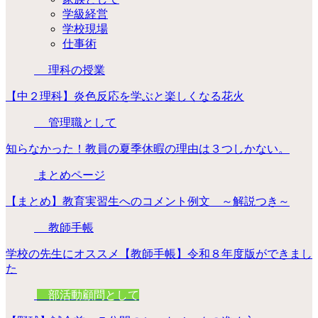
学級経営
学校現場
仕事術
理科の授業
【中２理科】炎色反応を学ぶと楽しくなる花火
管理職として
知らなかった！教員の夏季休暇の理由は３つしかない。
まとめページ
【まとめ】教育実習生へのコメント例文 ～解説つき～
教師手帳
学校の先生にオススメ【教師手帳】令和８年度版ができまし
た
部活動顧問として