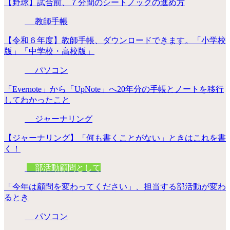
【野球】試合前、７分間のシートノックの進め方
教師手帳
【令和６年度】教師手帳、ダウンロードできます。「小学校
版」「中学校・高校版」
パソコン
「Evernote」から「UpNote」へ20年分の手帳とノートを移行
してわかったこと
ジャーナリング
【ジャーナリング】「何も書くことがない」ときはこれを書
く！
部活動顧問として
「今年は顧問を変わってください」、担当する部活動が変わ
るとき
パソコン