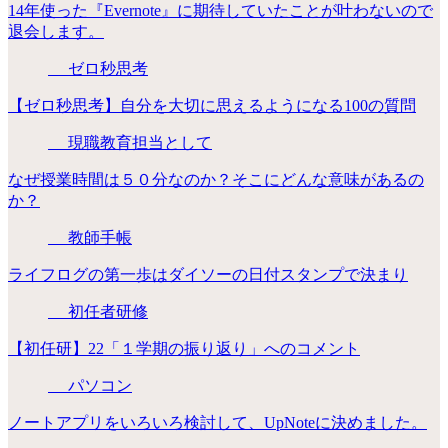
14年使った『Evernote』に期待していたことが叶わないので
退会します。
ゼロ秒思考
【ゼロ秒思考】自分を大切に思えるようになる100の質問
現職教育担当として
なぜ授業時間は５０分なのか？そこにどんな意味があるの
か？
教師手帳
ライフログの第一歩はダイソーの日付スタンプで決まり
初任者研修
【初任研】22「１学期の振り返り」へのコメント
パソコン
ノートアプリをいろいろ検討して、UpNoteに決めました。