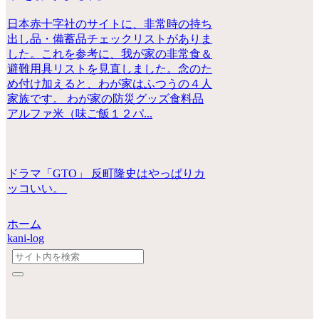
日本赤十字社のサイトに、非常時の持ち
出し品・備蓄品チェックリストがありま
した。これを参考に、我が家の非常食＆
避難用具リストを見直しました。念のた
め付け加えると、わが家はふつうの４人
家族です。 わが家の防災グッズ食料品
アルファ米（味ご飯１２パ...
ドラマ「GTO」 反町隆史はやっぱりカ
ッコいい。
ホーム
kani-log