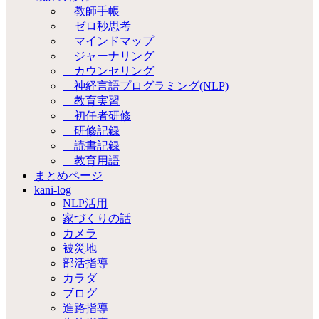
教師手帳
ゼロ秒思考
マインドマップ
ジャーナリング
カウンセリング
神経言語プログラミング(NLP)
教育実習
初任者研修
研修記録
読書記録
教育用語
まとめページ
kani-log
NLP活用
家づくりの話
カメラ
被災地
部活指導
カラダ
ブログ
進路指導