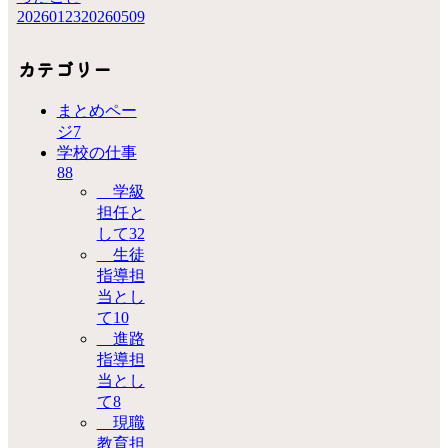
20260123
20260509
カテゴリー
まとめペー
ジ
7
学校の仕事
88
学級
担任と
して
32
生徒
指導担
当とし
て
10
進路
指導担
当とし
て
8
現職
教育担