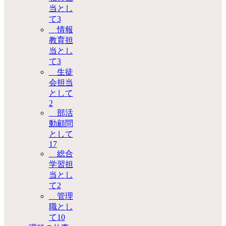
当とし
て
3
情報
教育担
当とし
て
3
生徒
会担当
として
2
部活
動顧問
として
17
総合
学習担
当とし
て
2
管理
職とし
て
10