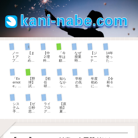
現職教育担当として
部活動顧問として
ジャーナリング
まとめページ
理科の授業
パソコン
パソコン
ノー
【ま
【中
「今
なぜ
【ジ
14年
トア
と
２理
年は
授業
ャー
使っ
プリ
め】
科】
顧問
時間
ナリ
た
をい
教育
炎色
を変
は５
ン
『Ev
ろい
実習
反応
わっ
０分
グ】
ernot
部活動顧問として
管理職として
初任者研修
パソコン
教師手帳
教育用語
教師手帳
ろ検
生へ
を学
てく
なの
「何
e』に
討し
のコ
ぶと
ださ
か？
も書
期待
「Ev
【野
【初
知ら
学校
年度
【令
て、
メン
楽し
い」
そこ
くこ
して
ernot
球】
任
なか
の先
初め
和６
UpNo
ト例
くな
、担
にど
とが
いた
e」か
試合
研】
っ
生に
に確
年
teに
文
る花
当す
んな
な
こと
ら
前、
22「
た！
オス
かめ
度】
決め
～解
火
る部
意味
い」
が叶
「Up
７分
１学
教員
スメ
た
教師
まし
説つ
活動
があ
とき
わな
生徒指導担当として
ゼロ秒思考
教師手帳
教師手帳
Note
間の
期の
の夏
【教
い。
手
た。
き～
が変
るの
はこ
いの
」へ
シー
振り
季休
師手
「服
帳、
わる
か？
れを
で退
シス
【ゼ
ライ
【原
20年
トノ
返
暇の
帳】
務の
ダウ
とき
書
会し
テム
ロ秒
フロ
稿】
分の
ック
り」
理由
令和
宣
ンロ
く！
ま
手帳
思
グの
夏休
手帳
の進
への
は３
８年
誓」
ード
す。
リフ
考】
第一
み
とノ
め方
コメ
つし
度版
は誰
でき
ィル
自分
歩は
前、
ート
ント
かな
がで
にす
ま
のダ
を大
ダイ
生徒
を移
い。
きま
るの
す。
ウン
切に
ソー
指導
行し
した
か？
「小
ロー
思え
の日
の先
てわ
学校
ドサ
るよ
付ス
生の
かっ
版」
ービ
うに
タン
お話
たこ
「中