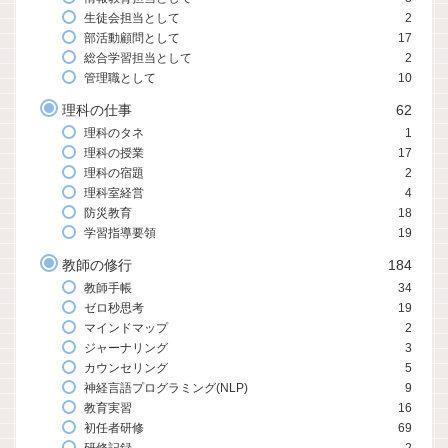
生徒会担当として
2
部活動顧問として
17
総合学習担当として
2
管理職として
10
理科の仕事
62
理科のタネ
1
理科の授業
17
理科の宿題
2
理科室経営
4
防災教育
18
学習指導要領
19
教師の修行
184
教師手帳
34
ゼロ秒思考
19
マインドマップ
2
ジャーナリング
3
カウンセリング
5
神経言語プログラミング(NLP)
9
教育実習
16
初任者研修
69
研修記録
2