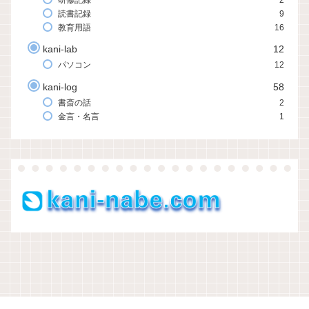
読書記録
9
教育用語
16
kani-lab
12
パソコン
12
kani-log
58
書斎の話
2
金言・名言
1