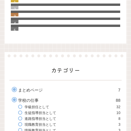
つしかない。
【ゼロ秒思考】自分を大切に思えるように
なる100の質問
「Evernote」から「UpNote」へ20年分の
手帳とノートを移行してわかったこと
カテゴリー
まとめページ
7
学校の仕事
88
学級担任として
32
生徒指導担当として
10
進路指導担当として
8
現職教育担当として
3
情報教育担当として
3