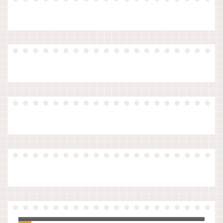
【原稿】夏休み前、生徒指導の先生のお話
（令和版）
ノートアプリをいろいろ検討して、UpNote
に決めました。
知らなかった！教員の夏季休暇の理由は３