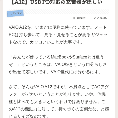
【A12】USB PD対応の充電器がほしい
ス紹
なる
プで
（令
と
学
介
100の
決ま
和
校・
質問
り
版）
高校
版」
パソコン
20190715
20260315
VAIO A12を、いまだに便利に使っています。ノート
PCは持ち歩いて、見る・見せることがあるガジェッ
トなので、カッコいいことが大事です。
「みんなが使っているMacBookやSurfaceとは違う
ぞ！」というところは、VAIO好きという自分らしさ
が出せて嬉しいです。VAIO世代には分かるはず。
さて、そんなVAIO A12ですが、不満点としてACアダ
プターがデカいということがあります。いや、他機
種と比べても大きいというわけではありません。こ
のA12の機動力に対して、持ち歩くの面倒だな、と感
じるサイズなのです。