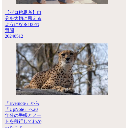
【ゼロ秒思考】自
分を大切に思える
ようになる100の
質問
20240512
「Evernote」から
「UpNote」へ20
年分の手帳とノー
トを移行してわか
ったこと