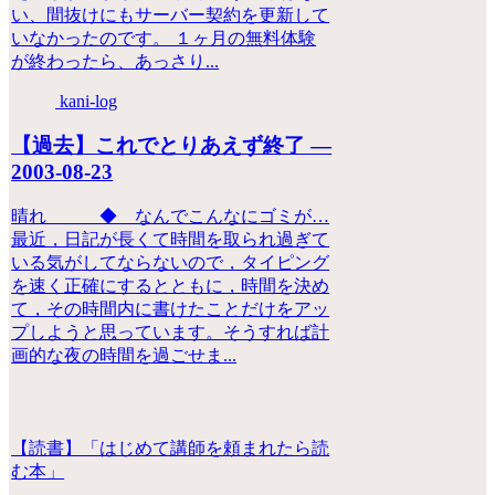
い、間抜けにもサーバー契約を更新して
いなかったのです。 １ヶ月の無料体験
が終わったら、あっさり...
kani-log
【過去】これでとりあえず終了 ―
2003-08-23
晴れ ◆ なんでこんなにゴミが…
最近，日記が長くて時間を取られ過ぎて
いる気がしてならないので，タイピング
を速く正確にするとともに，時間を決め
て，その時間内に書けたことだけをアッ
プしようと思っています。そうすれば計
画的な夜の時間を過ごせま...
【読書】「はじめて講師を頼まれたら読
む本」