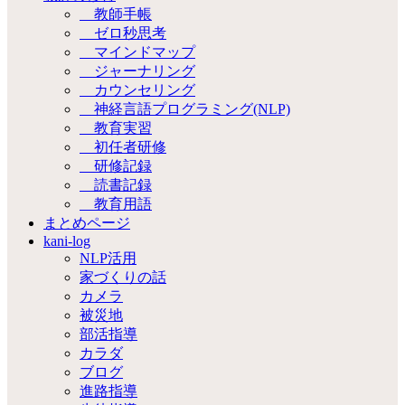
教師手帳
ゼロ秒思考
マインドマップ
ジャーナリング
カウンセリング
神経言語プログラミング(NLP)
教育実習
初任者研修
研修記録
読書記録
教育用語
まとめページ
kani-log
NLP活用
家づくりの話
カメラ
被災地
部活指導
カラダ
ブログ
進路指導