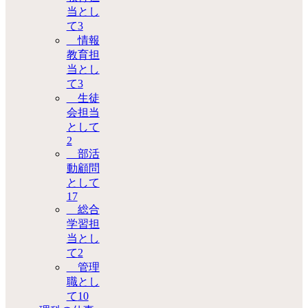
当とし
て
3
情報
教育担
当とし
て
3
生徒
会担当
として
2
部活
動顧問
として
17
総合
学習担
当とし
て
2
管理
職とし
て
10