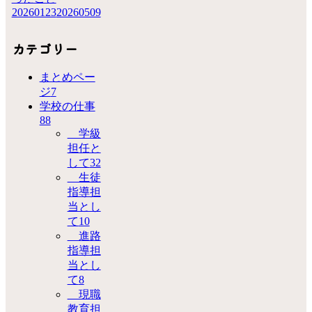
20260123
20260509
カテゴリー
まとめペー
ジ
7
学校の仕事
88
学級
担任と
して
32
生徒
指導担
当とし
て
10
進路
指導担
当とし
て
8
現職
教育担