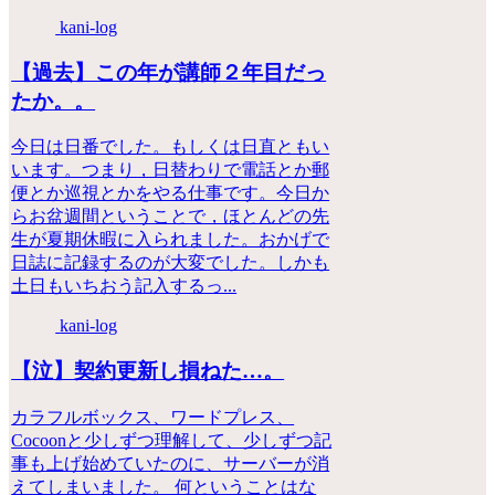
kani-log
【過去】この年が講師２年目だっ
たか。。
今日は日番でした。もしくは日直ともい
います。つまり，日替わりで電話とか郵
便とか巡視とかをやる仕事です。今日か
らお盆週間ということで，ほとんどの先
生が夏期休暇に入られました。おかげで
日誌に記録するのが大変でした。しかも
土日もいちおう記入するっ...
kani-log
【泣】契約更新し損ねた…。
カラフルボックス、ワードプレス、
Cocoonと少しずつ理解して、少しずつ記
事も上げ始めていたのに、サーバーが消
えてしまいました。 何ということはな