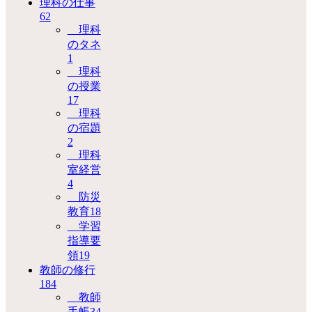
理科の仕事
62
理科
のタネ
1
理科
の授業
17
理科
の宿題
2
理科
室経営
4
防災
教育
18
学習
指導要
領
19
教師の修行
184
教師
手帳
34