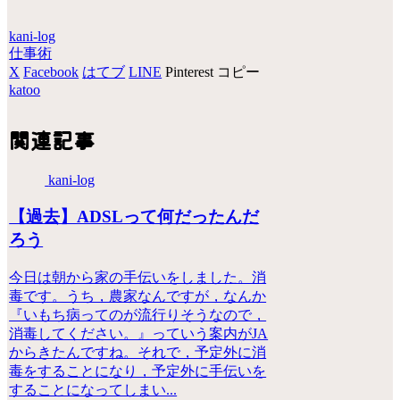
kani-log
仕事術
X
Facebook
はてブ
LINE
Pinterest
コピー
katoo
関連記事
kani-log
【過去】ADSLって何だったんだ
ろう
今日は朝から家の手伝いをしました。消
毒です。うち，農家なんですが，なんか
『いもち病ってのが流行りそうなので，
消毒してください。』っていう案内がJA
からきたんですね。それで，予定外に消
毒をすることになり，予定外に手伝いを
することになってしまい...