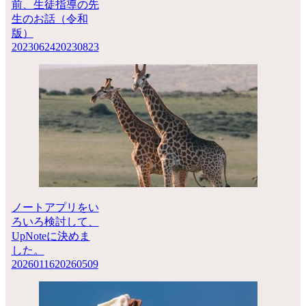
前、生徒指導の先
生のお話（令和
版）
20230624
20230823
ノートアプリをい
ろいろ検討して、
UpNoteに決めま
した。
20260116
20260509