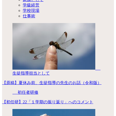
学級経営
学校現場
仕事術
生徒指導担当として
【原稿】夏休み前、生徒指導の先生のお話（令和版）
初任者研修
【初任研】22「１学期の振り返り」へのコメント