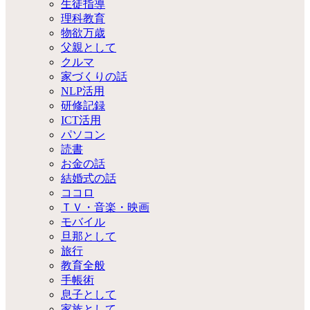
生徒指導
理科教育
物欲万歳
父親として
クルマ
家づくりの話
NLP活用
研修記録
ICT活用
パソコン
読書
お金の話
結婚式の話
ココロ
ＴＶ・音楽・映画
モバイル
旦那として
旅行
教育全般
手帳術
息子として
家族として