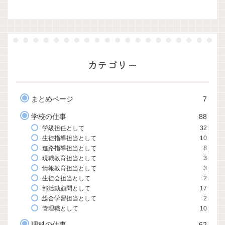
カテゴリー
まとめページ
7
学校の仕事
88
学級担任として
32
生徒指導担当として
10
進路指導担当として
8
現職教育担当として
3
情報教育担当として
3
生徒会担当として
2
部活動顧問として
17
総合学習担当として
2
管理職として
10
理科の仕事
62