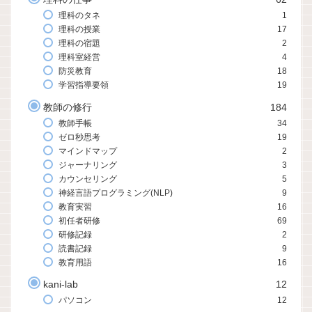
理科のタネ
1
理科の授業
17
理科の宿題
2
理科室経営
4
防災教育
18
学習指導要領
19
教師の修行
184
教師手帳
34
ゼロ秒思考
19
マインドマップ
2
ジャーナリング
3
カウンセリング
5
神経言語プログラミング(NLP)
9
教育実習
16
初任者研修
69
研修記録
2
読書記録
9
教育用語
16
kani-lab
12
パソコン
12