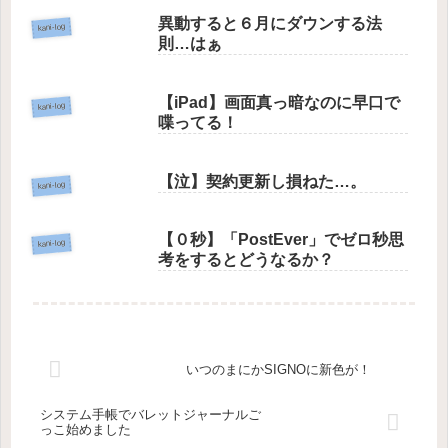
異動すると６月にダウンする法
kani-log
則…はぁ
【iPad】画面真っ暗なのに早口で
kani-log
喋ってる！
【泣】契約更新し損ねた…。
kani-log
【０秒】「PostEver」でゼロ秒思
kani-log
考をするとどうなるか？
いつのまにかSIGNOに新色が！
システム手帳でバレットジャーナルご
っこ始めました