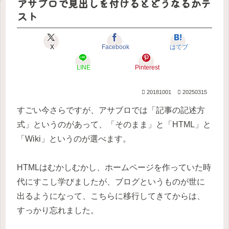
アサブロで見出しを付けるとどうなるかテ
（令
なる
～解
プで
と
学
和
100の
説つ
決ま
校・
スト
版）
質問
き～
り
高校
版」
X
Facebook
はてブ
LINE
Pinterest
20181001
20250315
すごい今さらですが、アサブロでは「記事の記述方
式」というのがあって、「そのまま」と「HTML」と
「Wiki」というのが選べます。
HTMLはむかしむかし、ホームページを作っていた時
代にすこし学びましたが、ブログというものが世に
出るようになって、こちらに移行してきてからは、
すっかり忘れました。