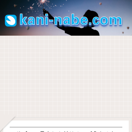
現職教育担当として
部活動顧問として
ジャーナリング
管理職として
理科の授業
初任者研修
パソコン
なぜ
【中
「今
【ジ
14年
【初
知ら
授業
２理
年は
ャー
使っ
任
なか
時間
科】
顧問
ナリ
た
研】
っ
は５
炎色
を変
ン
『Ev
22「
た！
０分
反応
わっ
グ】
ernot
１学
教員
部活動顧問として
パソコン
パソコン
教師手帳
教師手帳
教師手帳
教育用語
なの
を学
てく
「何
e』に
期の
の夏
か？
ぶと
ださ
も書
期待
振り
季休
「Ev
ノー
シス
学校
【令
【野
年度
そこ
楽し
い」
くこ
して
返
暇の
ernot
トア
テム
の先
和６
球】
初め
にど
くな
、担
とが
いた
り」
理由
e」か
プリ
手帳
生に
年
試合
に確
んな
る花
当す
な
こと
への
は３
ら
をい
リフ
オス
度】
前、
かめ
意味
火
る部
い」
が叶
コメ
つし
「Up
ろい
ィル
スメ
教師
７分
た
があ
活動
とき
わな
ント
かな
生徒指導担当として
ゼロ秒思考
まとめページ
教師手帳
Note
ろ検
のダ
【教
手
間の
い。
るの
が変
はこ
いの
い。
」へ
討し
ウン
師手
帳、
シー
「服
か？
わる
れを
で退
【原
【ゼ
【ま
ライ
20年
て、
ロー
帳】
ダウ
トノ
務の
とき
書
会し
稿】
ロ秒
と
フロ
分の
UpNo
ドサ
令和
ンロ
ック
宣
く！
ま
夏休
思
め】
グの
手帳
teに
ービ
８年
ード
の進
誓」
す。
み
考】
教育
第一
とノ
決め
ス紹
度版
でき
め方
は誰
前、
自分
実習
歩は
ート
まし
介
がで
ま
にす
生徒
を大
生へ
ダイ
を移
た。
きま
す。
るの
指導
切に
のコ
ソー
行し
した
「小
か？
の先
思え
メン
の日
てわ
学校
生の
るよ
ト例
付ス
かっ
版」
お話
うに
文
タン
たこ
「中