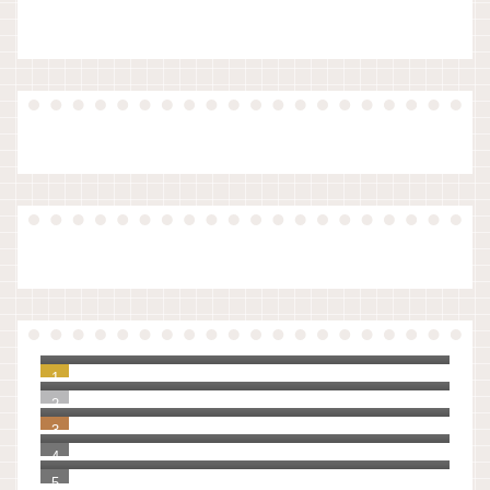
【原稿】夏休み前、生徒指導の先生のお話
（令和版）
ノートアプリをいろいろ検討して、UpNote
に決めました。
知らなかった！教員の夏季休暇の理由は３
つしかない。
【ゼロ秒思考】自分を大切に思えるように
なる100の質問
「Evernote」から「UpNote」へ20年分の
手帳とノートを移行してわかったこと