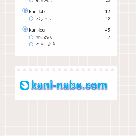
教育用語
16
kani-lab
12
パソコン
12
kani-log
45
書斎の話
2
金言・名言
1