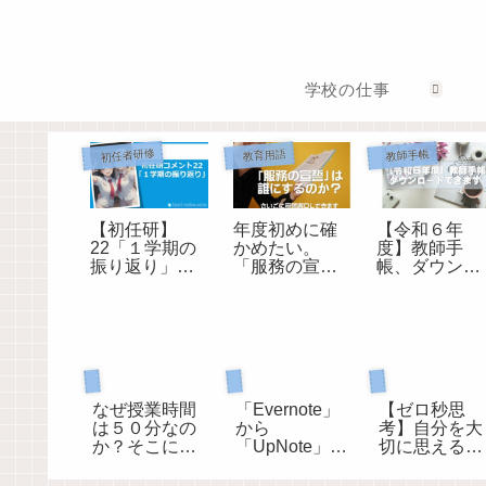
学校の仕事
初任者研修
教育用語
教師手帳
【初任研】
年度初めに確
【令和６年
22「１学期の
かめたい。
度】教師手
振り返り」へ
「服務の宣
帳、ダウンロ
のコメント
誓」は誰にす
ードできま
るのか？
す。「小学校
版」「中学
校・高校版」
現職教育担当として
ゼロ秒思考
パソコン
なぜ授業時間
「Evernote」
【ゼロ秒思
は５０分なの
から
考】自分を大
か？そこにど
「UpNote」へ
切に思えるよ
んな意味があ
20年分の手帳
うになる100
るのか？
とノートを移
質問