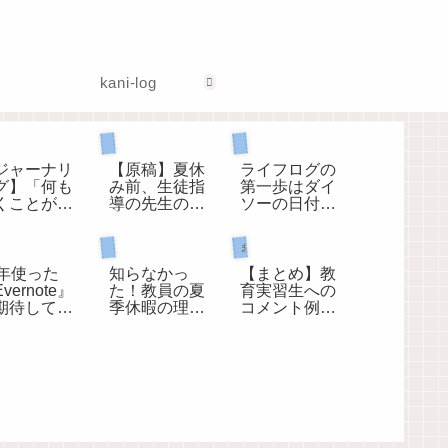
kani-log
生徒指導担当として
ーナリング
教師手帳
ジャーナリ
【原稿】夏休
ライフログの
グ】「何も
み前、生徒指
第一歩はダイ
くことがな
導の先生のお
ソーの日付ス
」ときはこ
話（令和版）
タンプで決ま
を書く！
り
管理職として
まとめページ
ソコン
4年使った
知らなかっ
【まとめ】教
vernote』
た！教員の夏
育実習生への
期待してい
季休暇の理由
コメント例
ことが叶わ
は３つしかな
文 ～解説つ
いので退会
い。
き～
ます。