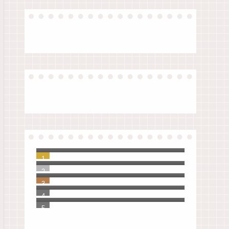
【原稿】夏休み前、生徒指導の
先生のお話（令和版）
ノートアプリをいろいろ検討し
て、UpNoteに決めました。
知らなかった！教員の夏季休暇
の理由は３つしかない。
【ゼロ秒思考】自分を大切に思
えるようになる100の質問
「Evernote」から「UpNote」へ
20年分の手帳とノートを移行し
てわかったこと