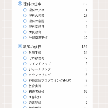
理科の仕事
62
理科のタネ
1
理科の授業
17
理科の宿題
2
理科室経営
4
防災教育
18
学習指導要領
19
教師の修行
184
教師手帳
34
ゼロ秒思考
19
マインドマップ
2
ジャーナリング
3
カウンセリング
5
神経言語プログラミング(NLP)
9
教育実習
16
初任者研修
69
研修記録
2
読書記録
9