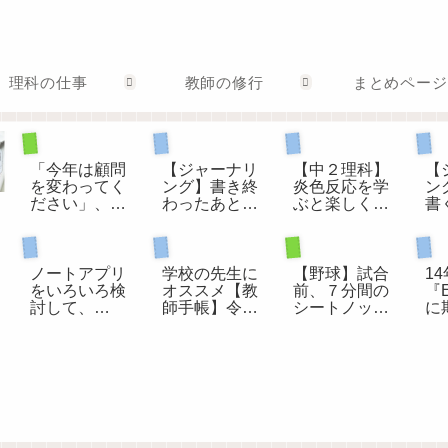
理科の仕事
教師の修行
まとめページ
部活動顧問として
ジャーナリング
ジャ
理科の授業
「今年は顧問
【ジャーナリ
【中２理科】
【
を変わってく
ング】書き終
炎色反応を学
ン
ださい」、担
わったあとに
ぶと楽しくな
書
当する部活動
すぐに読み返
る花火
い
が変わるとき
すことでジャ
れ
部活動顧問として
パソコン
教師手帳
パ
ーナリングの
効果を引き上
ノートアプリ
学校の先生に
【野球】試合
1
げる
をいろいろ検
オススメ【教
前、７分間の
『E
討して、
師手帳】令和
シートノック
に
UpNoteに決め
８年度版がで
の進め方
た
ました。
きました
な
し
の