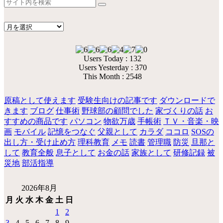
Users Today : 132
Users Yesterday : 370
This Month : 2548
原稿として使えます
受験生向けの記事です
ダウンロードで
きます
ブログ
仕事術
野球部の顧問でした
家づくりの話
お
すすめの商品です
パソコン
物欲万歳
手帳術
ＴＶ・音楽・映
画
モバイル
記憶をつなぐ
父親として
カラダ
ココロ
SOSの
出し方・受け止め方
理科教育
メモ
読書
管理職
防災
旦那と
して
教育全般
息子として
お金の話
家族として
研修記録
被
災地
部活指導
2026年8月
月
火
水
木
金
土
日
1
2
3
4
5
6
7
8
9