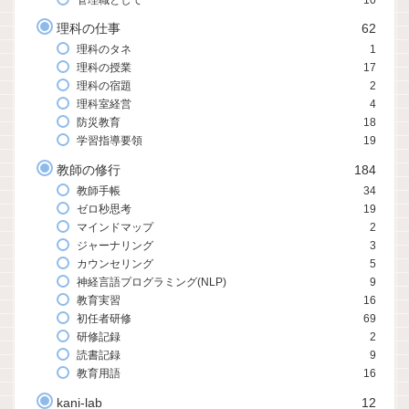
理科の仕事
62
理科のタネ
1
理科の授業
17
理科の宿題
2
理科室経営
4
防災教育
18
学習指導要領
19
教師の修行
184
教師手帳
34
ゼロ秒思考
19
マインドマップ
2
ジャーナリング
3
カウンセリング
5
神経言語プログラミング(NLP)
9
教育実習
16
初任者研修
69
研修記録
2
読書記録
9
教育用語
16
kani-lab
12