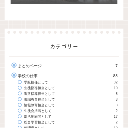
カテゴリー
まとめページ
7
学校の仕事
88
学級担任として
32
生徒指導担当として
10
進路指導担当として
8
現職教育担当として
3
情報教育担当として
3
生徒会担当として
2
部活動顧問として
17
総合学習担当として
2
管理職として
10