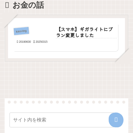
たこ
お金の話
でき
プで
が叶
～解
と
ま
決ま
わな
説つ
す。
り
いの
き～
「小
で退
学校
会し
版」
ま
「中
す。
【スマホ】ギガライトにプ
学
kani-log
校・
ラン変更しました
高校
版」
20190630
20250315