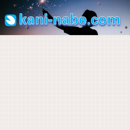
教育用語
部活動顧問として
現職教育担当として
生徒指導担当として
部活動顧問として
理科の授業
教師手帳
年度
【野
なぜ
【原
「今
【中
学校
初め
球】
授業
稿】
年は
２理
の先
に確
試合
時間
冬休
顧問
科】
生に
かめ
前、
は５
み
を変
炎色
オス
た
７分
０分
前、
わっ
反応
スメ
い。
間の
なの
生徒
てく
を学
【教
パソコン
生徒指導担当として
ゼロ秒思考
パソコン
ジャーナリング
初任者研修
管理職として
「服
シー
か？
指導
ださ
ぶと
師手
ノー
【原
【ゼ
「Ev
【ジ
【初
知ら
務の
トノ
そこ
の先
い」
楽し
帳】
トア
稿】
ロ秒
ernot
ャー
任
なか
宣
ック
にど
生の
、担
くな
令和
プリ
夏休
思
e」か
ナリ
研】
っ
誓」
の進
んな
お話
当す
る花
８年
をい
み
考】
ら
ン
22「
た！
は誰
め方
意味
（令
る部
火
度版
ろい
前、
自分
「Up
グ】
１学
教員
にす
があ
和4年
活動
がで
教師手帳
教師手帳
パソコン
ろ検
生徒
を大
Note
「何
期の
の夏
るの
るの
度
が変
きま
まとめページ
討し
指導
切に
」へ
も書
振り
季休
か？
か？
版）
わる
した
【令
ライ
14年
【ま
て、
の先
思え
20年
くこ
返
暇の
とき
和６
フロ
使っ
と
UpNo
生の
るよ
分の
とが
り」
理由
年
グの
た
め】
teに
お話
うに
手帳
な
への
は３
度】
第一
『Ev
教育
決め
（令
なる
とノ
い」
コメ
つし
教師
歩は
ernot
実習
まし
和
100の
ート
とき
ント
かな
手
ダイ
e』に
生へ
た。
版）
質問
を移
はこ
い。
帳、
ソー
期待
のコ
行し
れを
ダウ
の日
して
メン
てわ
書
ンロ
付ス
いた
ト例
かっ
く！
ード
タン
こと
文