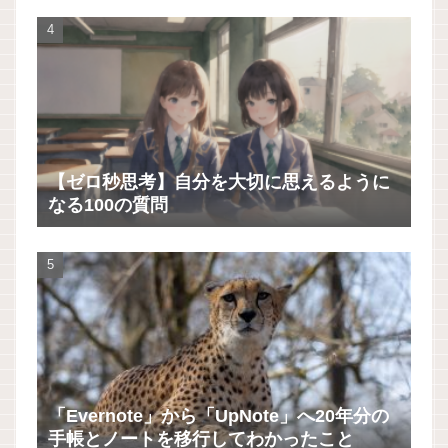
【ゼロ秒思考】自分を大切に思えるように
なる100の質問
「Evernote」から「UpNote」へ20年分の
手帳とノートを移行してわかったこと