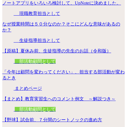
ノートアプリをいろいろ検討して、UpNoteに決めました。
現職教育担当として
なぜ授業時間は５０分なのか？そこにどんな意味があるの
か？
生徒指導担当として
【原稿】夏休み前、生徒指導の先生のお話（令和版）
部活動顧問として
「今年は顧問を変わってください」、担当する部活動が変わ
るとき
まとめページ
【まとめ】教育実習生へのコメント例文 ～解説つき～
部活動顧問として
【野球】試合前、７分間のシートノックの進め方