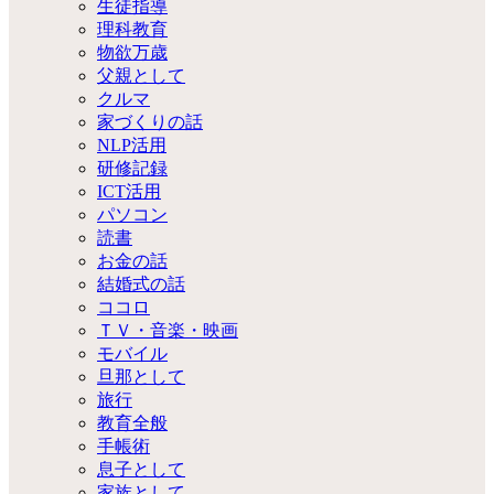
生徒指導
理科教育
物欲万歳
父親として
クルマ
家づくりの話
NLP活用
研修記録
ICT活用
パソコン
読書
お金の話
結婚式の話
ココロ
ＴＶ・音楽・映画
モバイル
旦那として
旅行
教育全般
手帳術
息子として
家族として