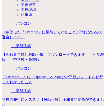
学級経営
学校現場
仕事術
パソコン
14年使った『Evernote』に期待していたことが叶わないので
退会します。
教師手帳
【令和６年度】教師手帳、ダウンロードできます。「小学校
版」「中学校・高校版」
パソコン
「Evernote」から「UpNote」へ20年分の手帳とノートを移行
してわかったこと
教師手帳
学校の先生にオススメ【教師手帳】令和８年度版ができまし
た