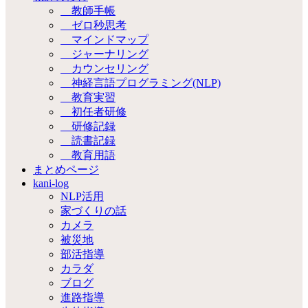
教師手帳
ゼロ秒思考
マインドマップ
ジャーナリング
カウンセリング
神経言語プログラミング(NLP)
教育実習
初任者研修
研修記録
読書記録
教育用語
まとめページ
kani-log
NLP活用
家づくりの話
カメラ
被災地
部活指導
カラダ
ブログ
進路指導