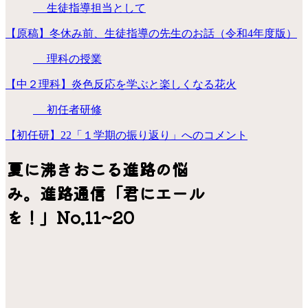
生徒指導担当として
【原稿】冬休み前、生徒指導の先生のお話（令和4年度版）
理科の授業
【中２理科】炎色反応を学ぶと楽しくなる花火
初任者研修
【初任研】22「１学期の振り返り」へのコメント
夏に沸きおこる進路の悩
み。進路通信「君にエール
を！」No.11~20